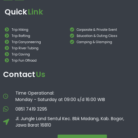
Quick
Link
Trip Hiking
Corporate & Private Event
Trip Rafting
Education & Outing Class
Trip Canyoneering
Camping & Glamping
Trip River Tubing
Trip Caving
Trip Fun Offroad
Contact
Us
Time Operational:
Monday - Saturday at 09:00 s/d 16:00 WIB
0851 7419 3295
Jl. Jungle Land Sentul Kec. Bbk Madang, Kab. Bogor,
Jawa Barat 16810