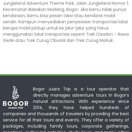
Jungleland Adventure Theme Park, Jalan Jungleland Nomor 1,
Kecamatan Babakan Madang, Bogor. Jika kamu tidak punya
kendaraan, kamu bisa pesan taksi atau kendarai mobil
sendiri. Kamipun menyediakan penyewaan transportasi lokal
berupa mobil pickup untuk ke jalur-jalur yang harus
menggunakan lokal transportasi seperti Trek Cisadon – Rawa
Gede atau Trek Curug Ciburial dan Trek Curug Mariuk.
Bogor Juara Trip is a tour operator that
directly manages adventure tours in Bogor’s
natural attractions. With experience since
2014, they have helped hundreds of
companies and thousands of travelers by providing the best
service for all their tours and events. They offer a variety of
packages, including family tours, corporate gatherings,