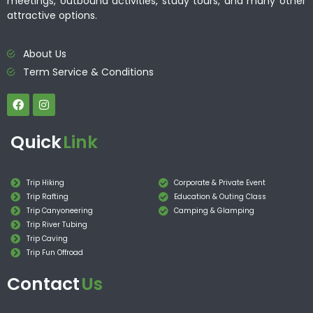
meetings, outbound activities, study tours, and many other
attractive options.
About Us
Term Service & Conditions
Quick
Link
Trip Hiking
Corporate & Private Event
Trip Rafting
Education & Outing Class
Trip Canyoneering
Camping & Glamping
Trip River Tubing
Trip Caving
Trip Fun Offroad
Contact
Us