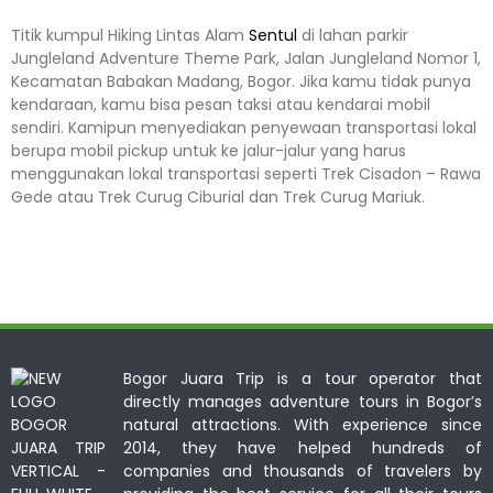
Titik kumpul Hiking Lintas Alam
Sentul
di lahan parkir
Jungleland Adventure Theme Park, Jalan Jungleland Nomor 1,
Kecamatan Babakan Madang, Bogor. Jika kamu tidak punya
kendaraan, kamu bisa pesan taksi atau kendarai mobil
sendiri. Kamipun menyediakan penyewaan transportasi lokal
berupa mobil pickup untuk ke jalur-jalur yang harus
menggunakan lokal transportasi seperti Trek Cisadon – Rawa
Gede atau Trek Curug Ciburial dan Trek Curug Mariuk.
Bogor Juara Trip is a tour operator that
directly manages adventure tours in Bogor’s
natural attractions. With experience since
2014, they have helped hundreds of
companies and thousands of travelers by