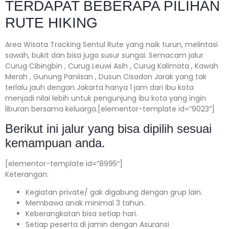
TERDAPAT BEBERAPA PILIHAN
RUTE HIKING
Area Wisata Tracking Sentul Rute yang naik turun, melintasi
sawah, bukit dan bisa juga susur sungai. Semacam jalur
Curug Cibingbin , Curug Leuwi Asih , Curug Kalimata , Kawah
Merah , Gunung Paniisan , Dusun Cisadon Jarak yang tak
terlalu jauh dengan Jakarta hanya 1 jam dari Ibu kota
menjadi nilai lebih untuk pengunjung ibu kota yang ingin
liburan bersama keluarga.[elementor-template id=”9023″]
Berikut ini jalur yang bisa dipilih sesuai
kemampuan anda.
[elementor-template id=”8995″]
Keterangan:⁣⁣
Kegiatan private/ gak digabung dengan grup lain.
Membawa anak minimal 3 tahun.⁣⁣
Keberangkatan bisa setiap hari.⁣⁣
Setiap peserta di jamin dengan Asuransi ⁣⁣