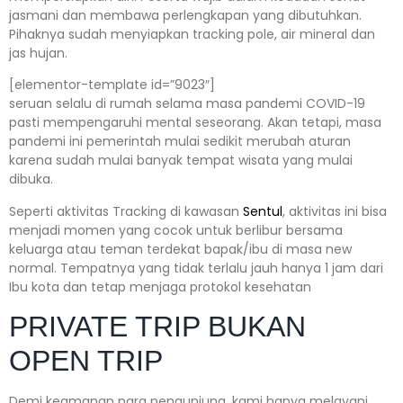
jasmani dan membawa perlengkapan yang dibutuhkan.
Pihaknya sudah menyiapkan tracking pole, air mineral dan
jas hujan.
[elementor-template id=”9023″]
seruan selalu di rumah selama masa pandemi COVID-19
pasti mempengaruhi mental seseorang. Akan tetapi, masa
pandemi ini pemerintah mulai sedikit merubah aturan
karena sudah mulai banyak tempat wisata yang mulai
dibuka.
Seperti aktivitas Tracking di kawasan
Sentul
, aktivitas ini bisa
menjadi momen yang cocok untuk berlibur bersama
keluarga atau teman terdekat bapak/ibu di masa new
normal. Tempatnya yang tidak terlalu jauh hanya 1 jam dari
Ibu kota dan tetap menjaga protokol kesehatan
PRIVATE TRIP BUKAN
OPEN TRIP
Demi keamanan para pengunjung, kami hanya melayani