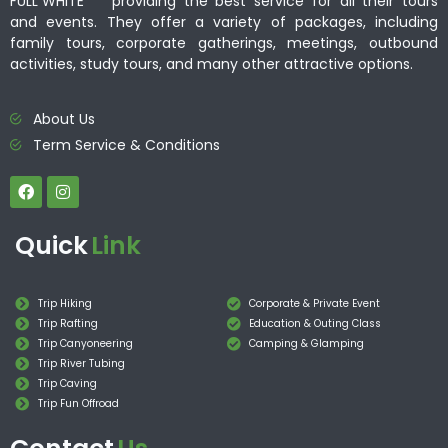
providing the best service for all their tours
and events. They offer a variety of packages, including
family tours, corporate gatherings, meetings, outbound
activities, study tours, and many other attractive options.
About Us
Term Service & Conditions
Quick
Link
Trip Hiking
Corporate & Private Event
Trip Rafting
Education & Outing Class
Trip Canyoneering
Camping & Glamping
Trip River Tubing
Trip Caving
Trip Fun Offroad