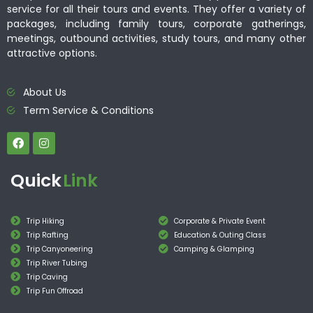
service for all their tours and events. They offer a variety of
packages, including family tours, corporate gatherings,
meetings, outbound activities, study tours, and many other
attractive options.
About Us
Term Service & Conditions
Quick
Link
Trip Hiking
Corporate & Private Event
Trip Rafting
Education & Outing Class
Trip Canyoneering
Camping & Glamping
Trip River Tubing
Trip Caving
Trip Fun Offroad