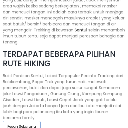
yang baik dengan memperhatikan jarak , tidak menyentuh
area wajah ketika sedang berkegiatan , memakai masker
dan mencuci tangan. Ini adalah cara terbaik untuk menjaga
diri sendiri, masker mencegah masuknya droplet yang keluar
saat batuk/ bersin/ berbicara dan mencuci tangan di air
yang mengalir. Trekking di kawasan
Sentul
selain menambah
imun tubuh tentu saja dapat menjadi perasaan bahagia dan
tenang.
TERDAPAT BEBERAPA PILIHAN
RUTE HIKING
Bukit Paniisan Sentul, Lokasi Terpopuler Pecinta Tracking dari
Balekambang, Bogor Trek yang turun naik, melewati
persawahan, bukit dan dapat juga susur sungai. Semacam
jalur Leuwi Pangaduan , Gunung Ciung , Kampung Kampung
Cisadon , Leuwi Lieuk , Leuwi Cepet Jarak yang gak terlalu
jauh dengan Jakarta hanya 1 jam dari Ibu kota menjadi nilai
lebih bagi para pelancong ibu kota yang ingin liburan
bersama family.
Pesan Sekarang