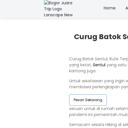
Home
A
Curug Batok Se
Curug Batok Sentul, Rute Terp
yang ketat,
Sentul
yang satu l
kantong juga.
Untuk wisatawan yang ingin w
membawa perlengkapan yang d
Pesan Sekarang
seruan untuk di rumah selam
pandemi ini pemerintah mula
Semacam wisata Hiking di se