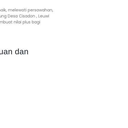
 naik, melewati persawahan,
ung Desa Cisadon , Leuwi
mbuat nilai plus bagi
puan dan