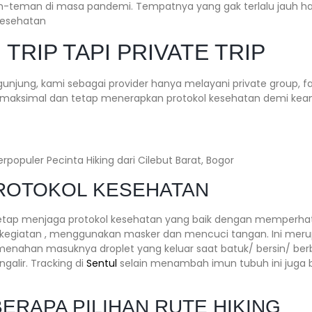
-teman di masa pandemi. Tempatnya yang gak terlalu jauh han
kesehatan
TRIP TAPI PRIVATE TRIP
jung, kami sebagai provider hanya melayani private group, f
maksimal dan tetap menerapkan protokol kesehatan demi ke
PROTOKOL KESEHATAN
etap menjaga protokol kesehatan yang baik dengan memperhati
rkegiatan , menggunakan masker dan mencuci tangan. Ini meru
r menahan masuknya droplet yang keluar saat batuk/ bersin/ be
galir. Tracking di
Sentul
selain menambah imun tubuh ini juga
ERAPA PILIHAN RUTE HIKING