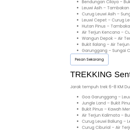
Bendungan Cilaya – Buk
Leuwi Asih – Tambakan
Curug Leuwi Asih – Sun
Leuwi Cepet – Curug Le
Hutan Pinus – Tambaka
Air Terjun Kencana – C
Wangun Depok – Air Te
Bukit Ilalang – Air Terju
Garunggang – Sungai C
Pesan Sekarang
TREKKING
Sent
Jarak tempuh trek 6-8 KM Du
Goa Garunggang – Leuw
Jungle Land – Bukit Pin
Bukit Pinus – Kawah Me
Air Terjun Kalimata – B
Curug Leuwi Baliung – L
Curug Ciburial – Air Te