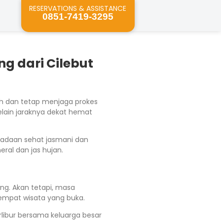
RESERVATIONS & ASSISTANCE
0851-7419-3295
ng dari Cilebut
nuh dan tetap menjaga prokes
selain jaraknya dekat hemat
keadaan sehat jasmani dan
ral dan jas hujan.
g. Akan tetapi, masa
empat wisata yang buka.
erlibur bersama keluarga besar