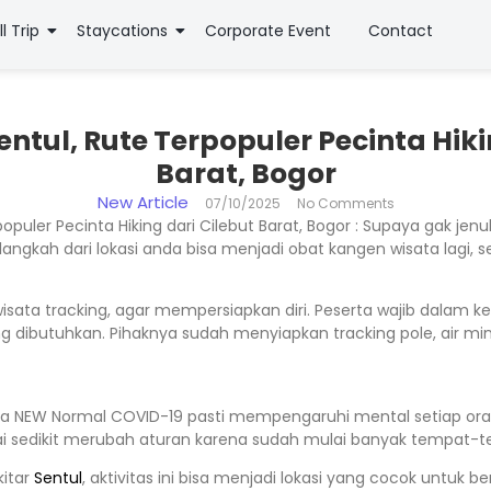
ll Trip
Staycations
Corporate Event
Contact
ntul, Rute Terpopuler Pecinta Hiki
Barat, Bogor
New Article
07/10/2025
No Comments
opuler Pecinta Hiking dari Cilebut Barat, Bogor : Supaya gak je
angkah dari lokasi anda bisa menjadi obat kangen wisata lagi, 
isata tracking, agar mempersiapkan diri. Peserta wajib dalam 
ibutuhkan. Pihaknya sudah menyiapkan tracking pole, air mine
a NEW Normal COVID-19 pasti mempengaruhi mental setiap oran
i sedikit merubah aturan karena sudah mulai banyak tempat-t
kitar
Sentul
, aktivitas ini bisa menjadi lokasi yang cocok untuk b