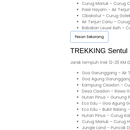
Curug Mariuk – Curug C
Pasir Hayam – Air Terju
Cibakatul – Curug Gole
Air Terjun Cariu – Curu
Babakan Leuwi Asih – 
Pesan Sekarang
TREKKING
Sentul
Jarak tempuh trek 12-25 KM D
Goa Garunggang – Air 
Goa Agung Garunggang 
Kampung Cisadon – Cur
Desa Cisadon – Rawa 
Hutan Pinus – Gunung 
Eco Edu – Goa Agung G
Eco Edu – Bukit Ilalang
Hutan Pinus – Curug Ka
Curug Mariuk – Curug H
Jungle Land – Puncak 