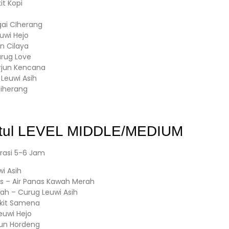
it Kopi
gai CIherang
uwi Hejo
n Cilaya
urug Love
rjun Kencana
n Leuwi Asih
iherang
ul
LEVEL MIDDLE/MEDIUM
rasi 5-6 Jam
i Asih
us – Air Panas Kawah Merah
rah – Curug Leuwi Asih
ukit Samena
euwi Hejo
rjun Hordeng