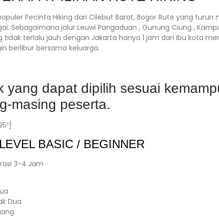
opuler Pecinta Hiking dari Cilebut Barat, Bogor Rute yang turun
ngai. Sebagaimana jalur Leuwi Pangaduan , Gunung Ciung , Kamp
g tidak terlalu jauh dengan Jakarta hanya 1 jam dari Ibu kota me
in berlibur bersama keluarga.
ek yang dapat dipilih sesuai kemam
g-masing peserta.
95″]
LEVEL BASIC / BEGINNER
rasi 3-4 Jam
Dua
ak Dua
gang