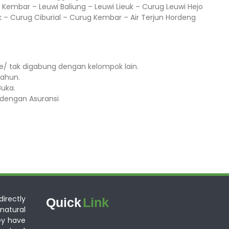
Kembar – Leuwi Baliung – Leuwi Lieuk – Curug Leuwi Hejo
k – Curug Ciburial – Curug Kembar – Air Terjun Hordeng
te/ tak digabung dengan kelompok lain.
hun.⁣⁣
ka.⁣⁣
dengan Asuransi ⁣⁣
irectly
Quick
Link
atural
ey have