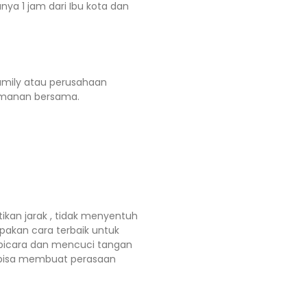
ya 1 jam dari Ibu kota dan
amily atau perusahaan
amanan bersama.
kan jarak , tidak menyentuh
pakan cara terbaik untuk
rbicara dan mencuci tangan
 bisa membuat perasaan