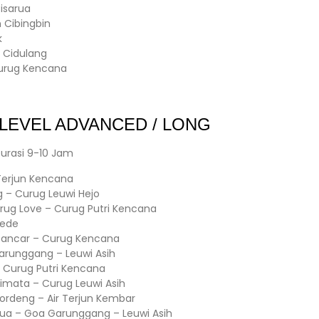
isarua
n Cibingbin
k
g Cidulang
Curug Kencana
LEVEL ADVANCED / LONG
urasi 9-10 Jam
Terjun Kencana
– Curug Leuwi Hejo
ug Love – Curug Putri Kencana
Gede
Pancar – Curug Kencana
arunggang – Leuwi Asih
 – Curug Putri Kencana
limata – Curug Leuwi Asih
ordeng – Air Terjun Kembar
Dua – Goa Garunggang – Leuwi Asih