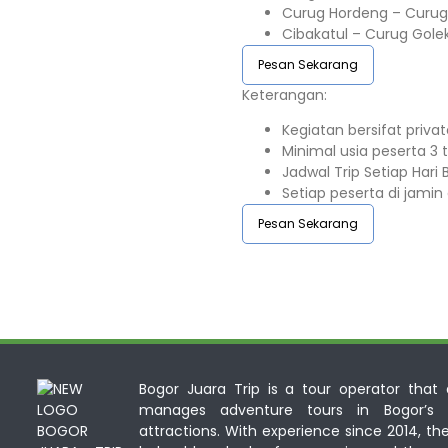
Curug Hordeng – Curug 
Cibakatul – Curug Gole
Pesan Sekarang
Keterangan:⁣⁣
Kegiatan bersifat priva
Minimal usia peserta 3 ta
Jadwal Trip Setiap Hari Bu
Setiap peserta di jamin 
Pesan Sekarang
Bogor Juara Trip is a tour operator that d
manages adventure tours in Bogor’s n
attractions. With experience since 2014, th