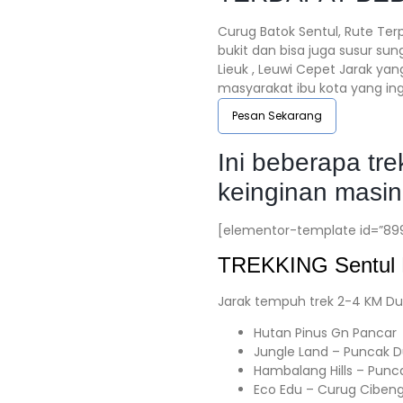
Curug Batok Sentul, Rute Terp
bukit dan bisa juga susur su
Lieuk , Leuwi Cepet Jarak yan
masyarakat ibu kota yang ing
Pesan Sekarang
Ini beberapa tr
keinginan masin
[elementor-template id=”89
TREKKING
Sentul
Jarak tempuh trek 2-4 KM Du
Hutan Pinus Gn Pancar
Jungle Land – Puncak 
Hambalang Hills – Punc
Eco Edu – Curug Ciben