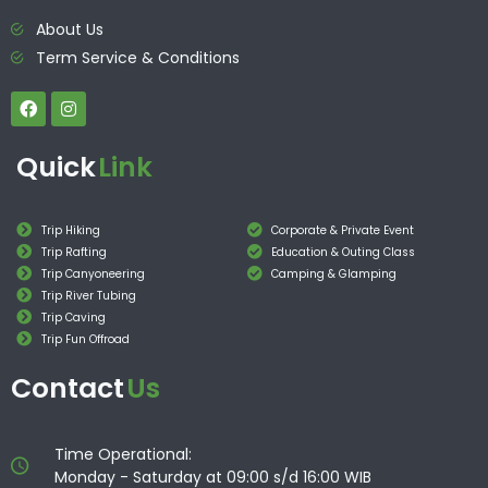
About Us
Term Service & Conditions
Quick
Link
Trip Hiking
Corporate & Private Event
Trip Rafting
Education & Outing Class
Trip Canyoneering
Camping & Glamping
Trip River Tubing
Trip Caving
Trip Fun Offroad
Contact
Us
Time Operational:
Monday - Saturday at 09:00 s/d 16:00 WIB