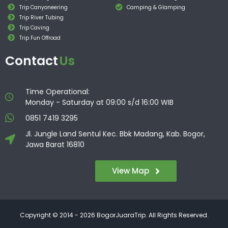
Trip Canyoneering
Camping & Glamping
Trip River Tubing
Trip Caving
Trip Fun Offroad
Contact
Us
Time Operational:
Monday - Saturday at 09:00 s/d 16:00 WIB
0851 7419 3295
Jl. Jungle Land Sentul Kec. Bbk Madang, Kab. Bogor,
Jawa Barat 16810
View Map
Copyright © 2014 - 2026 BogorJuaraTrip. All Rights Reserved.