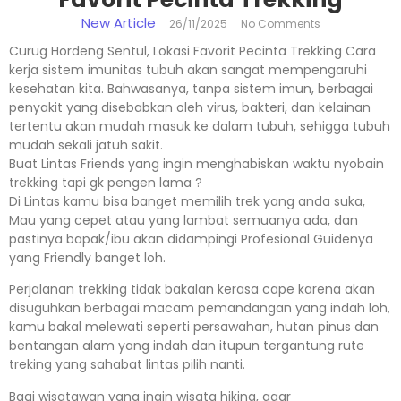
New Article
26/11/2025
No Comments
Curug Hordeng Sentul, Lokasi Favorit Pecinta Trekking Cara
kerja sistem imunitas tubuh akan sangat mempengaruhi
kesehatan kita. Bahwasanya, tanpa sistem imun, berbagai
penyakit yang disebabkan oleh virus, bakteri, dan kelainan
tertentu akan mudah masuk ke dalam tubuh, sehigga tubuh
mudah sekali jatuh sakit.
Buat Lintas Friends yang ingin menghabiskan waktu nyobain
trekking tapi gk pengen lama ?
Di Lintas kamu bisa banget memilih trek yang anda suka,
Mau yang cepet atau yang lambat semuanya ada, dan
pastinya bapak/ibu akan didampingi Profesional Guidenya
yang Friendly banget loh.
Perjalanan trekking tidak bakalan kerasa cape karena akan
disuguhkan berbagai macam pemandangan yang indah loh,
kamu bakal melewati seperti persawahan, hutan pinus dan
bentangan alam yang indah dan itupun tergantung rute
treking yang sahabat lintas pilih nanti.
Bagi wisatawan yang ingin wisata hiking, agar