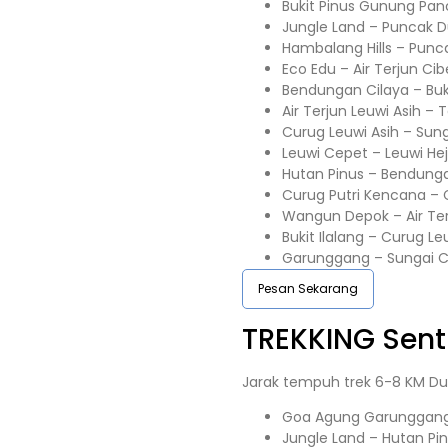
Bukit Pinus Gunung Pan
Jungle Land – Puncak 
Hambalang Hills – Punc
Eco Edu – Air Terjun C
Bendungan Cilaya – Buk
Air Terjun Leuwi Asih 
Curug Leuwi Asih – Sun
Leuwi Cepet – Leuwi He
Hutan Pinus – Bendunga
Curug Putri Kencana – 
Wangun Depok – Air Te
Bukit Ilalang – Curug Le
Garunggang – Sungai C
Pesan Sekarang
TREKKING
Sent
Jarak tempuh trek 6-8 KM Du
Goa Agung Garunggang 
Jungle Land – Hutan Pi