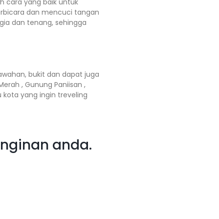
h cara yang baik untuk
erbicara dan mencuci tangan
gia dan tenang, sehingga
sawahan, bukit dan dapat juga
Merah , Gunung Paniisan ,
 kota yang ingin treveling
einginan anda.