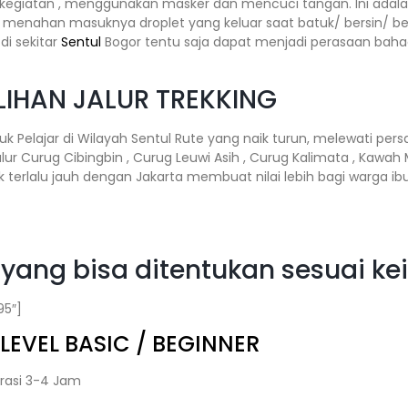
rkegiatan , menggunakan masker dan mencuci tangan. Ini adala
 menahan masuknya droplet yang keluar saat batuk/ bersin/ b
 di sekitar
Sentul
Bogor tentu saja dapat menjadi perasaan baha
LIHAN JALUR TREKKING
uk Pelajar di Wilayah Sentul Rute yang naik turun, melewati per
ur Curug Cibingbin , Curug Leuwi Asih , Curug Kalimata , Kawah 
 terlalu jauh dengan Jakarta membuat nilai lebih bagi warga ibu
ek yang bisa ditentukan sesuai k
95″]
LEVEL BASIC / BEGINNER
rasi 3-4 Jam