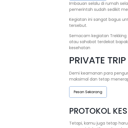
Imbauan selalu di rumah se
pemerintah sudah sedikit me
Kegiatan ini sangat bagus u
tersebut.
Semacam kegiatan Trekking d
atau sahabat terdekat bapak/
kesehatan
PRIVATE TRIP
Demi keamanan para pengunj
maksimal dan tetap menera
Pesan Sekarang
PROTOKOL KE
Tetapi, kamu juga tetap har