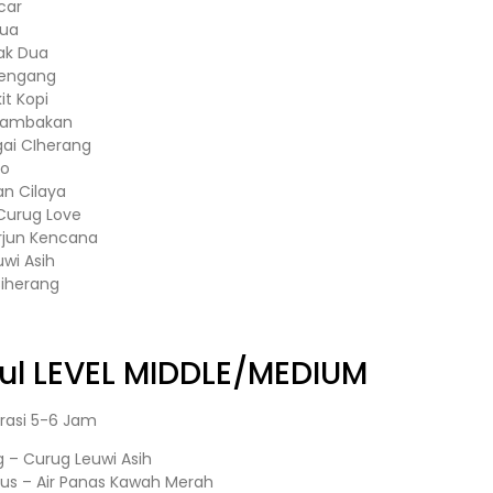
car
Dua
ak Dua
ibengang
it Kopi
– Tambakan
gai CIherang
jo
n Cilaya
Curug Love
rjun Kencana
uwi Asih
iherang
ul
LEVEL MIDDLE/MEDIUM
rasi 5-6 Jam
– Curug Leuwi Asih
nus – Air Panas Kawah Merah