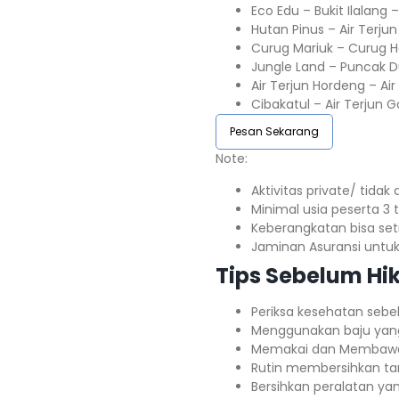
Eco Edu – Bukit Ilalang 
Hutan Pinus – Air Terju
Curug Mariuk – Curug 
Jungle Land – Puncak 
Air Terjun Hordeng – Ai
Cibakatul – Air Terjun G
Pesan Sekarang
Note:⁣⁣
Aktivitas private/ tidak
Minimal usia peserta 3 ta
Keberangkatan bisa setiap
Jaminan Asuransi untuk s
Tips Sebelum Hik
Periksa kesehatan sebe
Menggunakan baju yan
Memakai dan Membawa
Rutin membersihkan t
Bersihkan peralatan ya