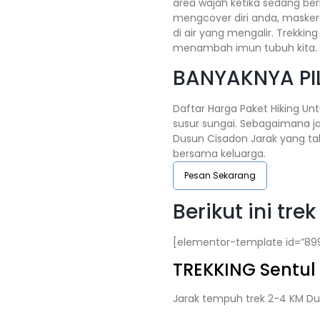
area wajah ketika sedang be
mengcover diri anda, masker
di air yang mengalir. Trekking
menambah imun tubuh kita.
BANYAKNYA PI
Daftar Harga Paket Hiking Unt
susur sungai. Sebagaimana jal
Dusun Cisadon Jarak yang tak
bersama keluarga.
Pesan Sekarang
Berikut ini tr
[elementor-template id=”89
TREKKING
Sentul
Jarak tempuh trek 2-4 KM Du