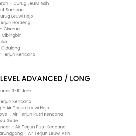
rah – Curug Leuwi Asih
ukit Samena
Curug Leuwi Hejo
r Terjun Hordeng
un Cisarua
n Cibingbin
olek
n Cidulang
ir Terjun Kencana
LEVEL ADVANCED / LONG
urasi 9-10 Jam
Terjun Kencana
 Air Terjun Leuwi Hejo
ove – Air Terjun Putri Kencana
awa Gede
ncar – Air Terjun Putri Kencana
runggang – Air Terjun Leuwi Asih