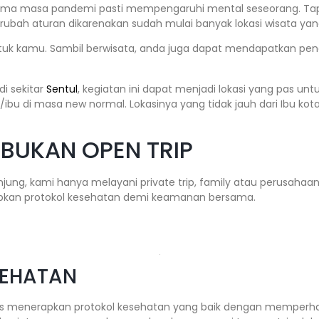
lama masa pandemi pasti mempengaruhi mental seseorang. Tap
rubah aturan dikarenakan sudah mulai banyak lokasi wisata yan
ntuk kamu. Sambil berwisata, anda juga dapat mendapatkan pe
i sekitar
Sentul
, kegiatan ini dapat menjadi lokasi yang pas unt
ibu di masa new normal. Lokasinya yang tidak jauh dari Ibu ko
 BUKAN OPEN TRIP
ung, kami hanya melayani private trip, family atau perusaha
pkan protokol kesehatan demi keamanan bersama.
SEHATAN
us menerapkan protokol kesehatan yang baik dengan memperha