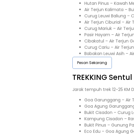
Hutan Pinus – Kawah Me
Air Terjun Kalimata – B
Curug Leuwi Baliung – 
Air Terjun Ciburial – Ai
Curug Mariuk – Air Terj
Pasir Hayam – Air Terju
Cibakatul – Air Terjun G
Curug Cariu – Air Terju
Babakan Leuwi Asih – A
Pesan Sekarang
TREKKING
Sentul
Jarak tempuh trek 12-25 KM D
Goa Garunggang – Air 
Goa Agung Garunggang –
Bukit Cisadon – Curug L
Kampung Cisadon – R
Bukit Pinus – Gunung Pa
Eco Edu – Goa Agung Ga