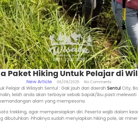
a Paket Hiking Untuk Pelajar di Wi
New Article
06/09/2025
No Comments
uk Pelajar di Wilayah Sentul : Gak jauh dari daerah
Sentul
City, Bo
alin, lelah anda akan terbayar sebab bapak/ibu pasti melewa
n pemandangan alam yang mempesona.
ata trekking, agar mempersiapkan diri. Peserta wajib dalam ke
ibutuhkan. Pihaknya sudah menyiapkan hiking pole, air mineral