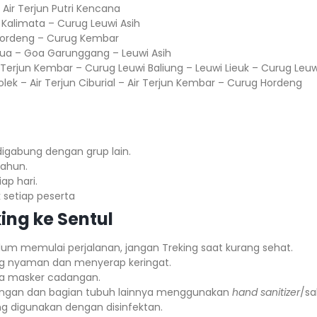
– Air Terjun Putri Kencana
n Kalimata – Curug Leuwi Asih
Hordeng – Curug Kembar
Dua – Goa Garunggang – Leuwi Asih
r Terjun Kembar – Curug Leuwi Baliung – Leuwi Lieuk – Curug Leuw
olek – Air Terjun Ciburial – Air Terjun Kembar – Curug Hordeng
 digabung dengan grup lain.
hun.⁣⁣
 hari.⁣⁣
etiap peserta ⁣⁣
ing ke Sentul
lum memulai perjalanan, jangan Treking saat kurang sehat.
g nyaman dan menyerap keringat.
 masker cadangan.
angan dan bagian tubuh lainnya menggunakan
hand sanitizer
/sa
ng digunakan dengan disinfektan.