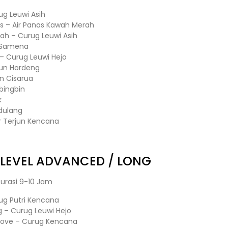
g Leuwi Asih
us – Air Panas Kawah Merah
rah – Curug Leuwi Asih
t Samena
 – Curug Leuwi Hejo
rjun Hordeng
un Cisarua
bingbin
k
dulang
ir Terjun Kencana
LEVEL ADVANCED / LONG
urasi 9-10 Jam
g Putri Kencana
– Curug Leuwi Hejo
Love – Curug Kencana