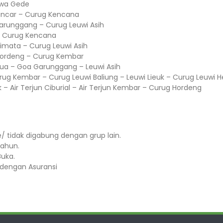
awa Gede
Pancar – Curug Kencana
arunggang – Curug Leuwi Asih
 – Curug Kencana
limata – Curug Leuwi Asih
Hordeng – Curug Kembar
Dua – Goa Garunggang – Leuwi Asih
rug Kembar – Curug Leuwi Baliung – Leuwi Lieuk – Curug Leuwi H
 – Air Terjun Ciburial – Air Terjun Kembar – Curug Hordeng
te/ tidak digabung dengan grup lain.
hun.⁣⁣
ka.⁣⁣
dengan Asuransi ⁣⁣