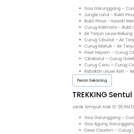
Goa Garunggang – Curu
Jungle Land – Bukit Pin
Bukit Pinus – Kawah Me
Curug Kalimata – Buki
Air Terjun Leuwi Baliung
Curug Ciburial – Air Te
Curug Mariuk – Air Terj
Pasir Hayam – Curug Ci
Cibakatul – Curug Gole
Curug Cariu – Curug Ci
Babakan Leuwi Asih – A
Pesan Sekarang
TREKKING
Sentul
Jarak tempuh trek 12-25 KM D
Goa Garunggang – Curu
Goa Agung Garunggang 
Desa Cisadon – Curug 