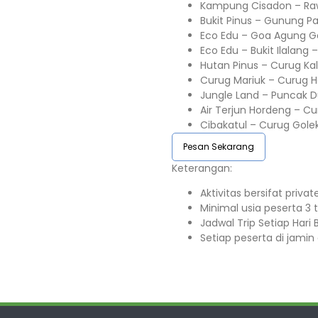
Kampung Cisadon – R
Bukit Pinus – Gunung 
Eco Edu – Goa Agung G
Eco Edu – Bukit Ilalang
Hutan Pinus – Curug Ka
Curug Mariuk – Curug 
Jungle Land – Puncak 
Air Terjun Hordeng – Cu
Cibakatul – Curug Golek
Pesan Sekarang
Keterangan:⁣⁣
Aktivitas bersifat priva
Minimal usia peserta 3 ta
Jadwal Trip Setiap Hari Bu
Setiap peserta di jamin 