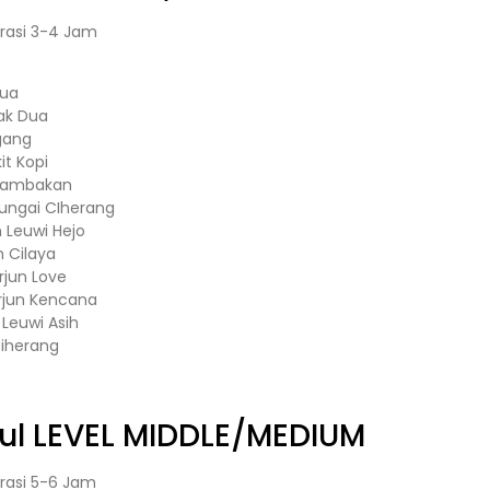
rasi 3-4 Jam
Dua
ak Dua
gang
it Kopi
– Tambakan
 Sungai CIherang
n Leuwi Hejo
n Cilaya
rjun Love
rjun Kencana
n Leuwi Asih
iherang
ul
LEVEL MIDDLE/MEDIUM
rasi 5-6 Jam