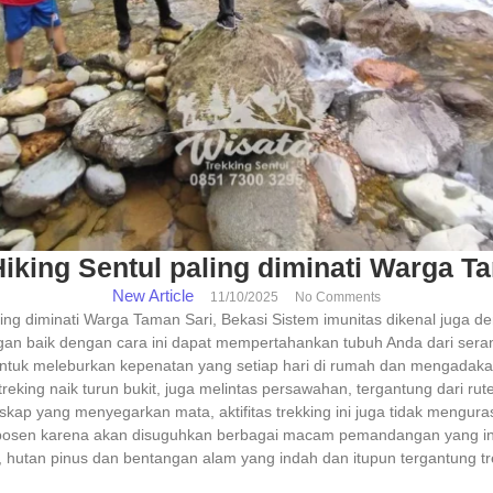
iking Sentul paling diminati Warga T
New Article
11/10/2025
No Comments
ling diminati Warga Taman Sari, Bekasi Sistem imunitas dikenal juga 
ngan baik dengan cara ini dapat mempertahankan tubuh Anda dari sera
ntuk meleburkan kepenatan yang setiap hari di rumah dan mengadakan 
king naik turun bukit, juga melintas persawahan, tergantung dari rute 
kap yang menyegarkan mata, aktifitas trekking ini juga tidak mengur
n bosen karena akan disuguhkan berbagai macam pemandangan yang in
utan pinus dan bentangan alam yang indah dan itupun tergantung tre