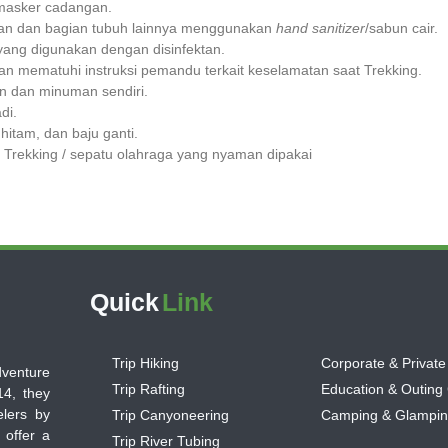
asker cadangan.
an dan bagian tubuh lainnya menggunakan
hand sanitizer
/sabun cair.
ang digunakan dengan disinfektan.
an mematuhi instruksi pemandu terkait keselamatan saat Trekking.
 dan minuman sendiri.
di.
itam, dan baju ganti.
 Trekking / sepatu olahraga yang nyaman dipakai
Quick
Link
Trip Hiking
Corporate & Private
dventure
Trip Rafting
Education & Outing
14, they
lers by
Trip Canyoneering
Camping & Glampi
 offer a
Trip River Tubing