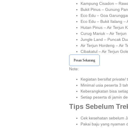
Kampung Cisadon – Raw
Bukit Pinus – Gunung Pa
Eco Edu – Goa Garunggang
Eco Edu – Bukit Ilalang – 
Hutan Pinus – Air Terjun 
Curug Mariuk – Air Terjun
Jungle Land – Puncak Dua
Air Terjun Hordeng – Air 
Cibakatul – Air Terjun Go
Pesan Sekarang
Note:⁣⁣
Kegiatan bersifat private/
Minimal usia peserta 3 tahu
Keberangkatan bisa setiap h
Setiap peserta di jamin de
Tips Sebelum Tre
Cek kesehatan sebelum Jal
Pakai baju yang nyaman d