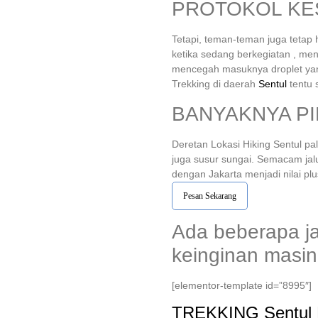
PROTOKOL KE
Tetapi, teman-teman juga tetap
ketika sedang berkegiatan , me
mencegah masuknya droplet yang
Trekking di daerah
Sentul
tentu 
BANYAKNYA PI
Deretan Lokasi Hiking Sentul pa
juga susur sungai. Semacam jal
dengan Jakarta menjadi nilai pl
Pesan Sekarang
Ada beberapa ja
keinginan masin
[elementor-template id=”8995″]
TREKKING
Sentul