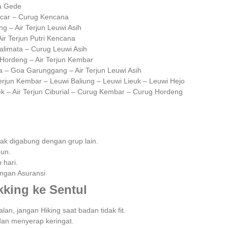
a Gede
ncar – Curug Kencana
 – Air Terjun Leuwi Asih
Air Terjun Putri Kencana
Kalimata – Curug Leuwi Asih
 Hordeng – Air Terjun Kembar
 – Goa Garunggang – Air Terjun Leuwi Asih
Terjun Kembar – Leuwi Baliung – Leuwi Lieuk – Leuwi Hejo
lek – Air Terjun Ciburial – Curug Kembar – Curug Hordeng
 tak digabung dengan grup lain.
n.⁣⁣
ari.⁣⁣
ngan Asuransi ⁣⁣
kking ke Sentul
an, jangan Hiking saat badan tidak fit.
an menyerap keringat.