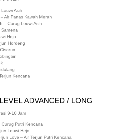
Leuwi Asih
s – Air Panas Kawah Merah
h – Curug Leuwi Asih
it Samena
uwi Hejo
Terjun Hordeng
 Cisarua
Cibingbin
ek
Cidulang
 Terjun Kencana
LEVEL ADVANCED / LONG
rasi 9-10 Jam
Curug Putri Kencana
jun Leuwi Hejo
jun Love – Air Terjun Putri Kencana