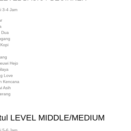
i 3-4 Jam
ar
a
k Dua
engang
 Kopi
rang
Leuwi Hejo
ilaya
ug Love
un Kencana
i Asih
erang
ul
LEVEL MIDDLE/MEDIUM
i 5-6 Jam