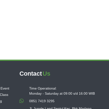
Contact
Us
 Event
Time Operational:
Monday - Saturday at 09:00 s/d 16:00 WIB
 Class
ng
0851 7419 3295
Jl. Jungle Land Sentul Kec. Bbk Madang,