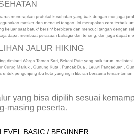
SEHATAN
 harus menerapkan protokol kesehatan yang baik dengan menjaga jara
nggunakan masker dan mencuci tangan. Ini merupakan cara terbaik unt
 keluar saat batuk/ bersin/ berbicara dan mencuci tangan dengan sabu
saja dapat membuat perasaan bahagia dan tenang, dan juga dapat me
LIHAN JALUR HIKING
ling diminati Warga Taman Sari, Bekasi Rute yang naik turun, melintas
ur Curug Mariuk , Gunung Kuta , Puncak Dua , Leuwi Pangaduan , Gu
us untuk pengunjung ibu kota yang ingin liburan bersama teman-teman 
lur yang bisa dipilih sesuai kema
g-masing peserta.
LEVEL BASIC / BEGINNER