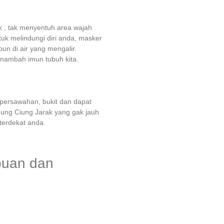
k , tak menyentuh area wajah
uk melindungi diri anda, masker
n di air yang mengalir.
nambah imun tubuh kita.
i persawahan, bukit dan dapat
nung Ciung Jarak yang gak jauh
terdekat anda.
mpuan dan