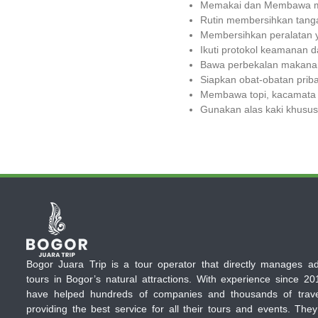
Memakai dan Membawa m
Rutin membersihkan tang
Membersihkan peralatan y
Ikuti protokol keamanan d
Bawa perbekalan makanan
Siapkan obat-obatan priba
Membawa topi, kacamata h
Gunakan alas kaki khusus
Bogor Juara Trip is a tour operator that directly manages a
tours in Bogor’s natural attractions. With experience since 20
have helped hundreds of companies and thousands of trave
providing the best service for all their tours and events. They