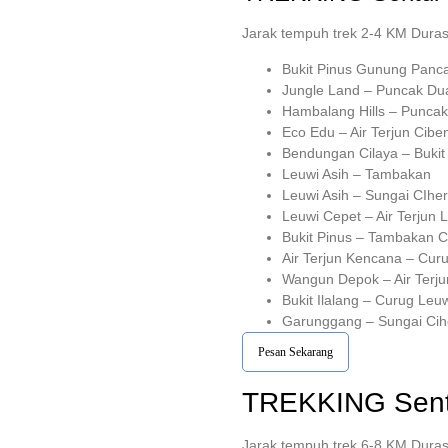
Jarak tempuh trek 2-4 KM Duras
Bukit Pinus Gunung Panc
Jungle Land – Puncak Du
Hambalang Hills – Punca
Eco Edu – Air Terjun Cib
Bendungan Cilaya – Bukit
Leuwi Asih – Tambakan
Leuwi Asih – Sungai CIhe
Leuwi Cepet – Air Terjun 
Bukit Pinus – Tambakan C
Air Terjun Kencana – Cur
Wangun Depok – Air Terj
Bukit Ilalang – Curug Leuw
Garunggang – Sungai Cih
Pesan Sekarang
TREKKING
Sent
Jarak tempuh trek 6-8 KM Duras