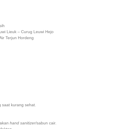
sih
uwi Lieuk – Curug Leuwi Hejo
 Air Terjun Hordeng
 saat kurang sehat.
nakan
hand sanitizer
/sabun cair.
fektan.