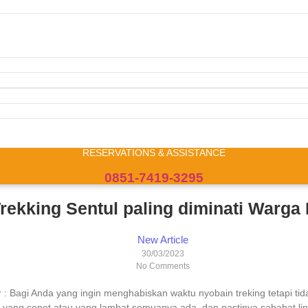
RESERVATIONS & ASSISTANCE
0851-7419-3295
rekking Sentul paling diminati Warga
New Article
30/03/2023
No Comments
r : Bagi Anda yang ingin menghabiskan waktu nyobain treking tetapi ti
u yang cepet atau yang lambat semuanya ada, dan pastinya sahabat lin