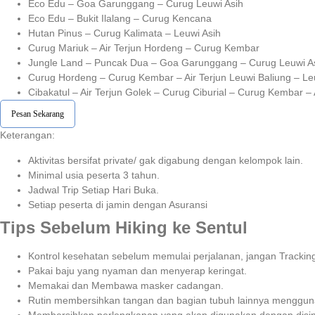
Eco Edu – Goa Garunggang – Curug Leuwi Asih
Eco Edu – Bukit Ilalang – Curug Kencana
Hutan Pinus – Curug Kalimata – Leuwi Asih
Curug Mariuk – Air Terjun Hordeng – Curug Kembar
Jungle Land – Puncak Dua – Goa Garunggang – Curug Leuwi A
Curug Hordeng – Curug Kembar – Air Terjun Leuwi Baliung – Le
Cibakatul – Air Terjun Golek – Curug Ciburial – Curug Kembar –
Pesan Sekarang
Keterangan:⁣⁣
Aktivitas bersifat private/ gak digabung dengan kelompok lain.
Minimal usia peserta 3 tahun.⁣⁣
Jadwal Trip Setiap Hari Buka.⁣⁣
Setiap peserta di jamin dengan Asuransi ⁣⁣
Tips Sebelum Hiking ke Sentul
Kontrol kesehatan sebelum memulai perjalanan, jangan Tracking
Pakai baju yang nyaman dan menyerap keringat.
Memakai dan Membawa masker cadangan.
Rutin membersihkan tangan dan bagian tubuh lainnya menggu
Membersihkan perlengkapan yang akan digunakan dengan disin