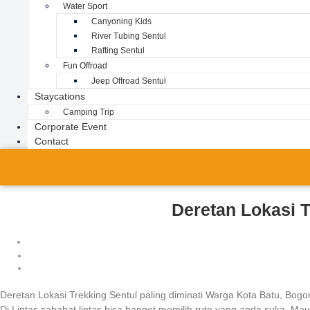
Water Sport
Canyoning Kids
River Tubing Sentul
Rafting Sentul
Fun Offroad
Jeep Offroad Sentul
Staycations
Camping Trip
Corporate Event
Contact
Deretan Lokasi T
Deretan Lokasi Trekking Sentul paling diminati Warga Kota Batu, Bogo
Di Lintas sahabat lintas bisa banget memilih rute yang anda suka, Ma