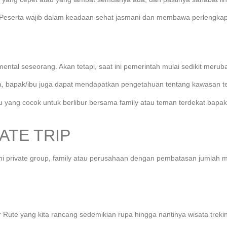
. Peserta wajib dalam keadaan sehat jasmani dan membawa perlengkap
al seseorang. Akan tetapi, saat ini pemerintah mulai sedikit meruba
ata, bapak/ibu juga dapat mendapatkan pengetahuan tentang kawasan t
ktu yang cocok untuk berlibur bersama family atau teman terdekat bap
ATE TRIP
ni private group, family atau perusahaan dengan pembatasan jumlah
r Rute yang kita rancang sedemikian rupa hingga nantinya wisata treki