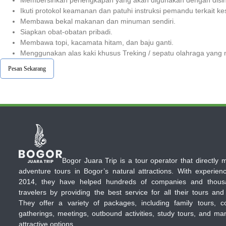
Ikuti protokol keamanan dan patuhi instruksi pemandu terkait k
Membawa bekal makanan dan minuman sendiri.
Siapkan obat-obatan pribadi.
Membawa topi, kacamata hitam, dan baju ganti.
Menggunakan alas kaki khusus Treking / sepatu olahraga yang
Pesan Sekarang
Bogor Juara Trip is a tour operator that directly
adventure tours in Bogor’s natural attractions. With experien
2014, they have helped hundreds of companies and thous
travelers by providing the best service for all their tours and
They offer a variety of packages, including family tours, c
gatherings, meetings, outbound activities, study tours, and ma
attractive options.