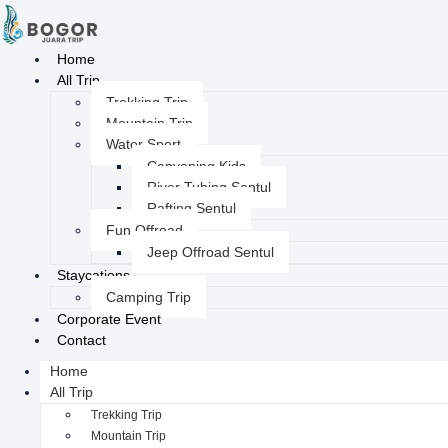
Home
All Trip
Trekking Trip
Mountain Trip
Water Sport
Canyoning Kids
River Tubing Sentul
Rafting Sentul
Fun Offroad
Jeep Offroad Sentul
Staycations
Camping Trip
Corporate Event
Contact
Home
All Trip
Trekking Trip
Mountain Trip