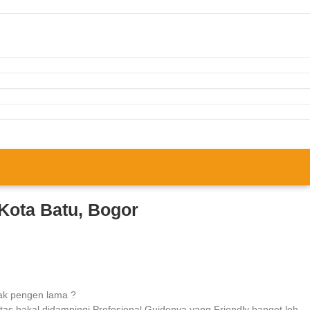
 Kota Batu, Bogor
dak pengen lama ?
tas bakal didampingi Profesional Guidenya yang Friendly banget loh.