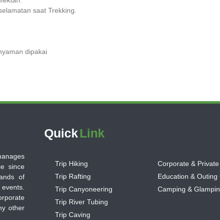
eselamatan saat Trekking.
 nyaman dipakai
Quick
Link
 manages
Trip Hiking
Corporate & Private
ce since
Trip Rafting
Education & Outing
ands of
 events.
Trip Canyoneering
Camping & Glampi
orporate
Trip River Tubing
ny other
Trip Caving