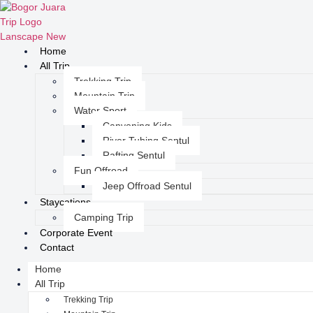
Home
All Trip
Trekking Trip
Mountain Trip
Water Sport
Canyoning Kids
River Tubing Sentul
Rafting Sentul
Fun Offroad
Jeep Offroad Sentul
Staycations
Camping Trip
Corporate Event
Contact
Home
All Trip
Trekking Trip