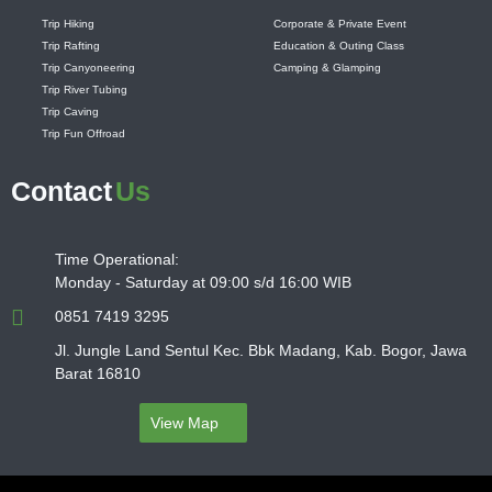
Trip Hiking
Corporate & Private Event
Trip Rafting
Education & Outing Class
Trip Canyoneering
Camping & Glamping
Trip River Tubing
Trip Caving
Trip Fun Offroad
Contact
Us
Time Operational:
Monday - Saturday at 09:00 s/d 16:00 WIB
0851 7419 3295
Jl. Jungle Land Sentul Kec. Bbk Madang, Kab. Bogor, Jawa
Barat 16810
View Map