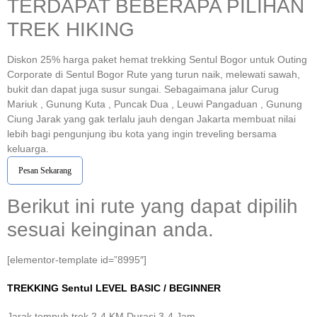
TERDAPAT BEBERAPA PILIHAN
TREK HIKING
Diskon 25% harga paket hemat trekking Sentul Bogor untuk Outing
Corporate di Sentul Bogor Rute yang turun naik, melewati sawah,
bukit dan dapat juga susur sungai. Sebagaimana jalur Curug
Mariuk , Gunung Kuta , Puncak Dua , Leuwi Pangaduan , Gunung
Ciung Jarak yang gak terlalu jauh dengan Jakarta membuat nilai
lebih bagi pengunjung ibu kota yang ingin treveling bersama
keluarga.
Pesan Sekarang
Berikut ini rute yang dapat dipilih
sesuai keinginan anda.
[elementor-template id=”8995″]
TREKKING
Sentul
LEVEL BASIC / BEGINNER
Jarak tempuh trek 2-4 KM Durasi 3-4 Jam