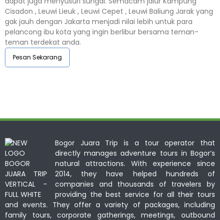
dapat juga menyusuri sungai. Semacam jalur Kampung
Cisadon , Leuwi Lieuk , Leuwi Cepet , Leuwi Baliung Jarak yang
gak jauh dengan Jakarta menjadi nilai lebih untuk para
pelancong ibu kota yang ingin berlibur bersama teman-
teman terdekat anda.
Pesan Sekarang
Bogor Juara Trip is a tour operator that
directly manages adventure tours in Bogor’s
natural attractions. With experience since
2014, they have helped hundreds of
companies and thousands of travelers by
providing the best service for all their tours
and events. They offer a variety of packages, including
family tours, corporate gatherings, meetings, outbound