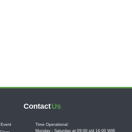
Contact
Us
 Event
Time Operational:
Monday - Saturday at 09:00 s/d 16:00 WIB