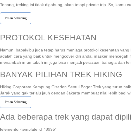
Tenang, treking ini tidak digabung, akan tetapi private trip. So, ka
Pesan Sekarang
PROTOKOL KESEHATAN
Namun, bapak/ibu juga tetap harus menjaga protokol kesehatan yang 
adalah cara yang baik untuk mengcover diri anda, masker mencegah ma
menambah imun tubuh ini juga bisa menjadi perasaan bahagia dan te
BANYAK PILIHAN TREK HIKING
Hiking Corporate Kampung Cisadon Sentul Bogor Trek yang turun naik,
Jarak yang gak terlalu jauh dengan Jakarta membuat nilai lebih bagi 
Pesan Sekarang
Ada beberapa trek yang dapat dipi
[elementor-template id=”8995″]