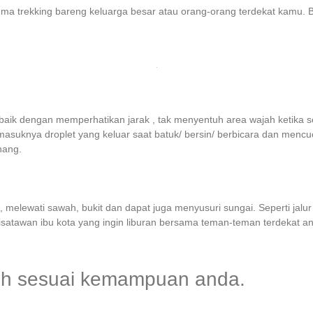
mu cuma trekking bareng keluarga besar atau orang-orang terdekat kamu
baik dengan memperhatikan jarak , tak menyentuh area wajah ketika 
suknya droplet yang keluar saat batuk/ bersin/ berbicara dan mencuci
nang.
 melewati sawah, bukit dan dapat juga menyusuri sungai. Seperti jal
wisatawan ibu kota yang ingin liburan bersama teman-teman terdekat a
lih sesuai kemampuan anda.