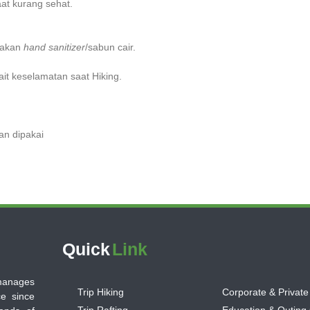
at kurang sehat.
nakan
hand sanitizer
/sabun cair.
it keselamatan saat Hiking.
an dipakai
Quick
Link
 manages
Trip Hiking
Corporate & Private
ce since