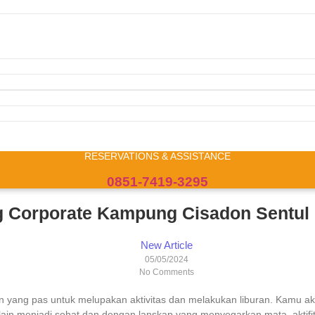
RESERVATIONS & ASSISTANCE
0851-7419-3295
g Corporate Kampung Cisadon Sentul
New Article
05/05/2024
No Comments
yang pas untuk melupakan aktivitas dan melakukan liburan. Kamu akan
elain menjadi sehat dan dengan lanskap yang menyegarkan mata, aktifit