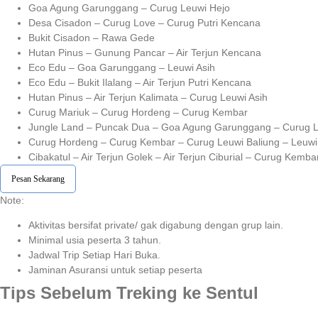
Goa Agung Garunggang – Curug Leuwi Hejo
Desa Cisadon – Curug Love – Curug Putri Kencana
Bukit Cisadon – Rawa Gede
Hutan Pinus – Gunung Pancar – Air Terjun Kencana
Eco Edu – Goa Garunggang – Leuwi Asih
Eco Edu – Bukit Ilalang – Air Terjun Putri Kencana
Hutan Pinus – Air Terjun Kalimata – Curug Leuwi Asih
Curug Mariuk – Curug Hordeng – Curug Kembar
Jungle Land – Puncak Dua – Goa Agung Garunggang – Curug L
Curug Hordeng – Curug Kembar – Curug Leuwi Baliung – Leuwi 
Cibakatul – Air Terjun Golek – Air Terjun Ciburial – Curug Kemba
Pesan Sekarang
Note:⁣⁣
Aktivitas bersifat private/ gak digabung dengan grup lain.
Minimal usia peserta 3 tahun.⁣⁣
Jadwal Trip Setiap Hari Buka.⁣⁣
Jaminan Asuransi untuk setiap peserta ⁣⁣
Tips Sebelum Treking ke Sentul