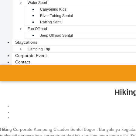
Water Sport
Canyoning Kids
River Tubing Sentul
Rafting Sentul
Fun Offroad
Jeep Offroad Sentul
Staycations
Camping Trip
Corporate Event
Contact
Hikin
Hiking Corporate Kampung Cisadon Sentul Bogor : Banyaknya kegiatan 
melewati persawahan, tergantung dari jalur treking yang anda pilih. S