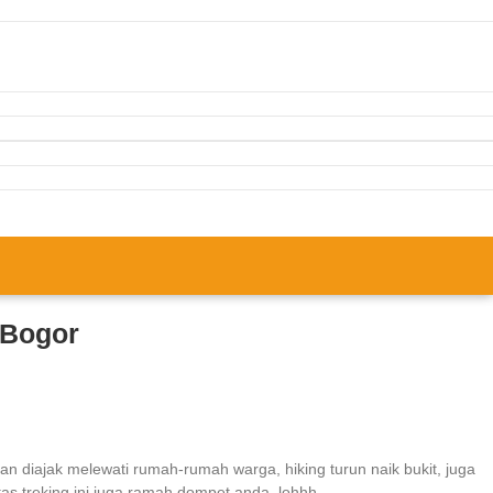
 Bogor
 diajak melewati rumah-rumah warga, hiking turun naik bukit, juga
as treking ini juga ramah dompet anda, lohhh.