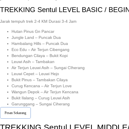
TREKKING
Sentul
LEVEL BASIC / BEGI
Jarak tempuh trek 2-4 KM Durasi 3-4 Jam
Hutan Pinus Gn Pancar
Jungle Land – Puncak Dua
Hambalang Hills – Puncak Dua
Eco Edu – Air Terjun Cibengang
Bendungan Cilaya – Bukit Kopi
Leuwi Asih – Tambakan
Air Terjun Leuwi Asih – Sungai CIherang
Leuwi Cepet – Leuwi Hejo
Bukit Pinus – Tambakan Cilaya
Curug Kencana – Air Terjun Love
Wangun Depok – Air Terjun Kencana
Bukit Ilalang – Curug Leuwi Asih
Garunggang – Sungai Ciherang
Pesan Sekarang
TREKKING
Sentul
LEVEL MIDDLE