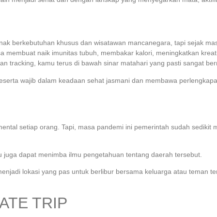
agi anak berkebutuhan khusus dan wisatawan mancanegara, tapi sejak 
sa membuat naik imunitas tubuh, membakar kalori, meningkatkan kreati
 tracking, kamu terus di bawah sinar matahari yang pasti sangat ber
. Peserta wajib dalam keadaan sehat jasmani dan membawa perlengkapa
tal setiap orang. Tapi, masa pandemi ini pemerintah sudah sedikit 
bu juga dapat menimba ilmu pengetahuan tentang daerah tersebut.
 menjadi lokasi yang pas untuk berlibur bersama keluarga atau teman 
ATE TRIP