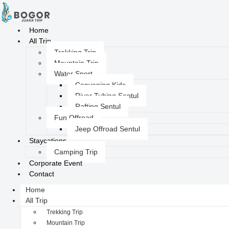
Home
All Trip
Trekking Trip
Mountain Trip
Water Sport
Canyoning Kids
River Tubing Sentul
Rafting Sentul
Fun Offroad
Jeep Offroad Sentul
Staycations
Camping Trip
Corporate Event
Contact
Home
All Trip
Trekking Trip
Mountain Trip