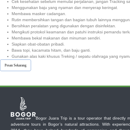
Cek kesehatan sebelum memulai perjalanan, jangan Tracking sa
Menggunakan baju yang nyaman dan menyerap keringat.
Membawa masker cadangan.
Rutin membersihkan tangan dan bagian tubuh lainnya menggu
Bersihkan peralatan yang digunakan dengan disinfektan.
Mengikuti protokol keamanan dan patuhi instruksi pemandu terka
Membawa bekal makanan dan minuman sendiri.
Siapkan obat-obatan pribadi.
Bawa topi, kacamata hitam, dan baju ganti.
Gunakan alas kaki khusus Treking / sepatu olahraga yang nyam
Pesan Sekarang
Bogor Juara Trip is a tour operator that directly
adventure tours in Bogor’s natural attractions. With experien