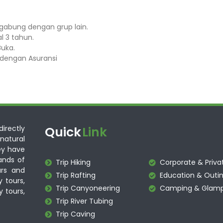
igabung dengan grup lain.
3 tahun.⁣⁣
ka.⁣⁣
dengan Asuransi ⁣⁣
irectly
Quick
Link
atural
ey have
ands of
Trip Hiking
Corporate & Priva
urs and
Trip Rafting
Education & Outin
y tours,
Trip Canyoneering
Camping & Glamp
y tours,
Trip River Tubing
Trip Caving