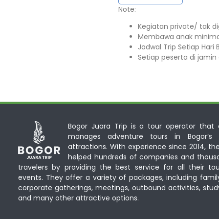
Note:⁣⁣
Kegiatan private/ tak d
Membawa anak minimal 
Jadwal Trip Setiap Hari Bu
Setiap peserta di jamin 
Bogor Juara Trip is a tour operator that d
manages adventure tours in Bogor’s n
attractions. With experience since 2014, th
helped hundreds of companies and thous
travelers by providing the best service for all their to
events. They offer a variety of packages, including famil
corporate gatherings, meetings, outbound activities, stud
and many other attractive options.