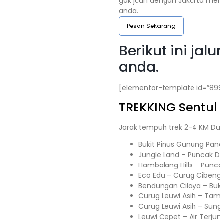
gak jauh dengan Jakarta mem
anda.
Pesan Sekarang
Berikut ini j
anda.
[elementor-template id=”89
TREKKING
Sentul
Jarak tempuh trek 2-4 KM Du
Bukit Pinus Gunung Pan
Jungle Land – Puncak 
Hambalang Hills – Punc
Eco Edu – Curug Ciben
Bendungan Cilaya – Buk
Curug Leuwi Asih – Ta
Curug Leuwi Asih – Sun
Leuwi Cepet – Air Terju