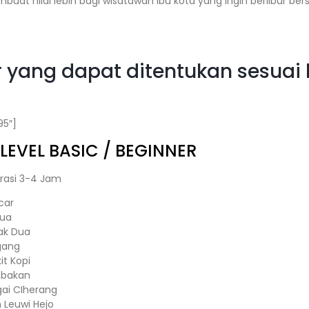
buat nilai lebih bagi wisatawan ibu kota yang ingin berlibur 
alur yang dapat ditentukan sesu
95″]
LEVEL BASIC / BEGINNER
rasi 3-4 Jam
car
Dua
ak Dua
gang
it Kopi
mbakan
gai CIherang
n Leuwi Hejo