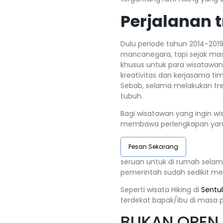
Perjalanan t
Dulu periode tahun 2014-201
mancanegara, tapi sejak mas
khusus untuk para wisatawan
kreativitas dan kerjasama t
Sebab, selama melakukan tre
tubuh.
Bagi wisatawan yang ingin wi
membawa perlengkapan yang d
Pesan Sekarang
seruan untuk di rumah selam
pemerintah sudah sedikit me
Seperti wisata Hiking di
Sentul
terdekat bapak/ibu di masa 
BUKAN OPEN T