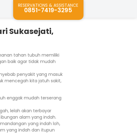
RESERVATIONS & ASSISTANCE
0851-7419-3295
i Sukasejati,
ahanan tahan tubuh memiliki
an baik agar tidak mudah
penyebab penyakit yang masuk
k mencegah kita jatuh sakit,
ubuh enggak mudah terserang
ugah, lelah akan terbayar
ibungan alam yang indah.
emandangan yang indah loh,
m yang indah dan itupun