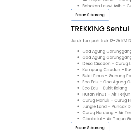
Babakan Leuwi Asih – 
Pesan Sekarang
TREKKING
Sentul
Jarak tempuh trek 12-25 KM D
Goa Agung Garunggang 
Goa Agung Garunggang 
Desa Cisadon – Curug Lo
Kampung Cisadon – R
Bukit Pinus – Gunung 
Eco Edu – Goa Agung G
Eco Edu – Bukit Ilalang
Hutan Pinus – Air Terju
Curug Mariuk – Curug 
Jungle Land – Puncak D
Curug Hordeng – Air Ter
Cibakatul – Air Terjun 
Pesan Sekarang