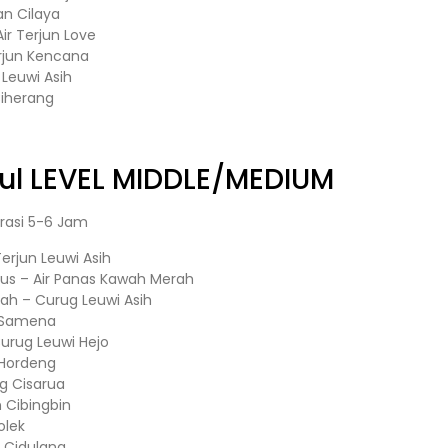
n Cilaya
ir Terjun Love
rjun Kencana
n Leuwi Asih
iherang
ul
LEVEL MIDDLE/MEDIUM
rasi 5-6 Jam
erjun Leuwi Asih
nus – Air Panas Kawah Merah
rah – Curug Leuwi Asih
t Samena
Curug Leuwi Hejo
 Hordeng
ug Cisarua
n Cibingbin
olek
g Cidulang