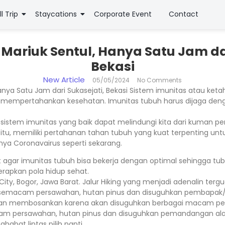
ll Trip
Staycations
Corporate Event
Contact
 Mariuk Sentul, Hanya Satu Jam dar
Bekasi
New Article
05/05/2024
No Comments
Hanya Satu Jam dari Sukasejati, Bekasi Sistem imunitas atau ket
 mempertahankan kesehatan. Imunitas tubuh harus dijaga deng
sistem imunitas yang baik dapat melindungi kita dari kuman 
itu, memiliki pertahanan tahan tubuh yang kuat terpenting untu
a Coronavairus seperti sekarang.
 agar imunitas tubuh bisa bekerja dengan optimal sehingga t
erapkan pola hidup sehat.
City, Bogor, Jawa Barat. Jalur Hiking yang menjadi adenalin terg
i semacam persawahan, hutan pinus dan disuguhkan pembapak/
kalan membosankan karena akan disuguhkan berbagai macam p
am persawahan, hutan pinus dan disuguhkan pemandangan ala
habat lintas pilih nanti.