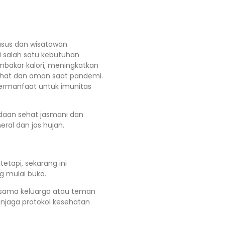
husus dan wisatawan
 salah satu kebutuhan
mbakar kalori, meningkatkan
sehat dan aman saat pandemi.
bermanfaat untuk imunitas
adaan sehat jasmani dan
ral dan jas hujan.
tapi, sekarang ini
g mulai buka.
bersama keluarga atau teman
enjaga protokol kesehatan