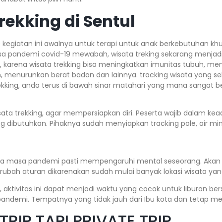
rekking di Sentul
9 kegiatan ini awalnya untuk terapi untuk anak berkebutuhan k
a pandemi covid-19 mewabah, wisata treking sekarang menjadi
, karena wisata trekking bisa meningkatkan imunitas tubuh, me
im, menurunkan berat badan dan lainnya. tracking wisata yang 
kking, anda terus di bawah sinar matahari yang mana sangat 
sata trekking, agar mempersiapkan diri. Peserta wajib dalam ke
ibutuhkan. Pihaknya sudah menyiapkan tracking pole, air mine
a masa pandemi pasti mempengaruhi mental seseorang. Akan te
rubah aturan dikarenakan sudah mulai banyak lokasi wisata yan
, aktivitas ini dapat menjadi waktu yang cocok untuk liburan 
pandemi. Tempatnya yang tidak jauh dari Ibu kota dan tetap m
RIP TAPI PRIVATE TRIP