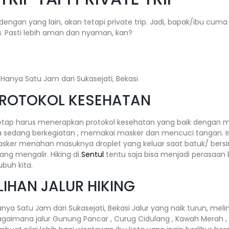
 dengan yang lain, akan tetapi private trip. Jadi, bapak/ibu cum
 Pasti lebih aman dan nyaman, kan?
PROTOKOL KESEHATAN
tap harus menerapkan protokol kesehatan yang baik dengan m
 sedang berkegiatan , memakai masker dan mencuci tangan. I
 masker menahan masuknya droplet yang keluar saat batuk/ bers
ang mengalir. Hiking di
Sentul
tentu saja bisa menjadi perasaan
buh kita.
IHAN JALUR HIKING
anya Satu Jam dari Sukasejati, Bekasi Jalur yang naik turun, mel
agaimana jalur Gunung Pancar , Curug Cidulang , Kawah Merah ,