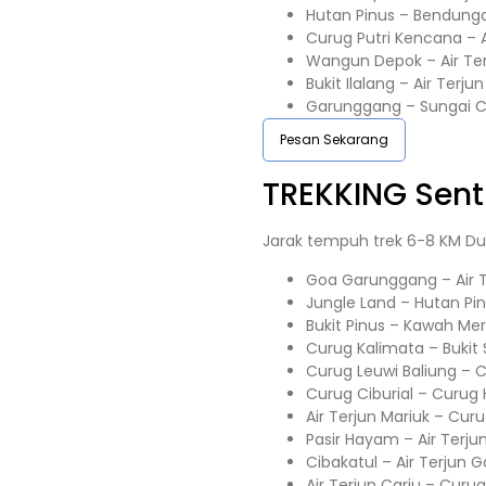
Hutan Pinus – Bendunga
Curug Putri Kencana – A
Wangun Depok – Air Te
Bukit Ilalang – Air Terju
Garunggang – Sungai C
Pesan Sekarang
TREKKING
Sent
Jarak tempuh trek 6-8 KM Du
Goa Garunggang – Air T
Jungle Land – Hutan Pi
Bukit Pinus – Kawah Me
Curug Kalimata – Buki
Curug Leuwi Baliung – 
Curug Ciburial – Curug
Air Terjun Mariuk – Cur
Pasir Hayam – Air Terju
Cibakatul – Air Terjun G
Air Terjun Cariu – Curu