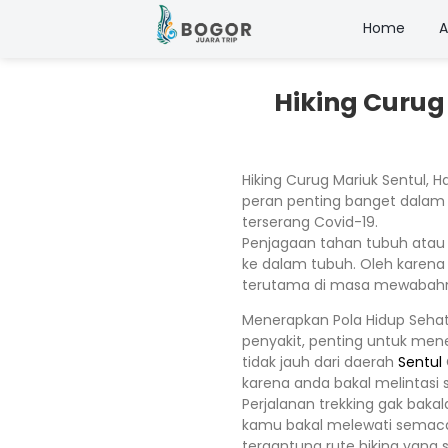
Home
A
Hiking Curug
Hiking Curug Mariuk Sentul, 
peran penting banget dalam
terserang Covid-19.
Penjagaan tahan tubuh atau 
ke dalam tubuh. Oleh karena 
terutama di masa mewabahny
Menerapkan Pola Hidup Sehat
penyakit, penting untuk men
tidak jauh dari daerah
Sentul
karena anda bakal melintas
Perjalanan trekking gak ba
kamu bakal melewati semac
tergantung rute hiking yang sa