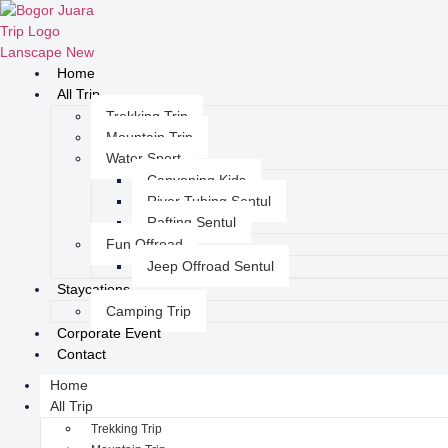
Home
All Trip
Trekking Trip
Mountain Trip
Water Sport
Canyoning Kids
River Tubing Sentul
Rafting Sentul
Fun Offroad
Jeep Offroad Sentul
Staycations
Camping Trip
Corporate Event
Contact
Home
All Trip
Trekking Trip