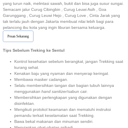
yang turun naik, melintasi sawah, bukit dan bisa juga susur sungai.
Semacam jalur Curug Cibingbin , Curug Leuwi Asih , Goa
Garunggang , Curug Leuwi Hejo , Curug Love , Cinta Jarak yang
tak terlalu jauh dengan Jakarta membuat nilai lebih bagi para
pelancong ibu kota yang ingin liburan bersama keluarga.
Pesan Sekarang
Tips Sebelum Treking ke Sentul
Kontrol kesehatan sebelum berangkat, jangan Trekking saat
kurang sehat.
Kenakan baju yang nyaman dan menyerap keringat.
Membawa masker cadangan.
Selalu membersihkan tangan dan bagian tubuh lainnya
menggunakan
hand sanitizer
/sabun cair.
Membersihkan perlengkapan yang digunakan dengan
disinfektan.
Mengikuti protokol keamanan dan mematuhi instruksi
pemandu terkait keselamatan saat Trekking.
Bawa bekal makanan dan minuman sendiri.
Menyiapkan obat-obatan pribadi.