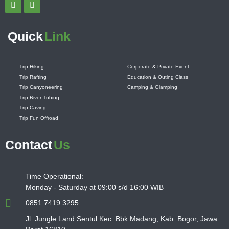
Quick
Link
Trip Hiking
Corporate & Private Event
Trip Rafting
Education & Outing Class
Trip Canyoneering
Camping & Glamping
Trip River Tubing
Trip Caving
Trip Fun Offroad
Contact
Us
Time Operational:
Monday - Saturday at 09:00 s/d 16:00 WIB
0851 7419 3295
Jl. Jungle Land Sentul Kec. Bbk Madang, Kab. Bogor, Jawa