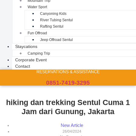
Mountain Trip
Water Sport
Canyoning Kids
River Tubing Sentul
Rafting Sentul
Fun Offroad
Jeep Offroad Sentul
Staycations
Camping Trip
Corporate Event
Contact
RESERVATIONS & ASSISTANCE
0851-7419-3295
hiking dan trekking Sentul Cuma 1
Jam dari Gunung, Jakarta
New Article
26/04/2024