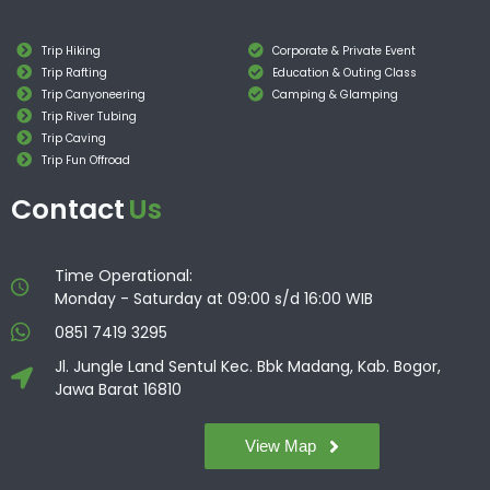
Trip Hiking
Corporate & Private Event
Trip Rafting
Education & Outing Class
Trip Canyoneering
Camping & Glamping
Trip River Tubing
Trip Caving
Trip Fun Offroad
Contact
Us
Time Operational:
Monday - Saturday at 09:00 s/d 16:00 WIB
0851 7419 3295
Jl. Jungle Land Sentul Kec. Bbk Madang, Kab. Bogor,
Jawa Barat 16810
View Map