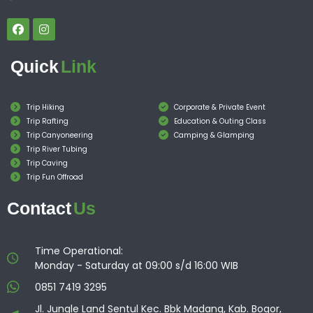
Quick
Link
Trip Hiking
Corporate & Private Event
Trip Rafting
Education & Outing Class
Trip Canyoneering
Camping & Glamping
Trip River Tubing
Trip Caving
Trip Fun Offroad
Contact
Us
Time Operational:
Monday - Saturday at 09:00 s/d 16:00 WIB
0851 7419 3295
Jl. Jungle Land Sentul Kec. Bbk Madang, Kab. Bogor,