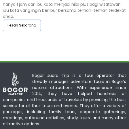
hanya 1 jam dari Ibu kota menjadi nilai plus bagi wisatawan
ibu kota yang ingin berlibur bersama teman-teman terdekat
anda.
Pesan Sekarang
Bogor Juara Trip is a tour operator that
directly manages adventure tours in Bogor’s
natural attractions. With experience since
2014, they have helped hundreds of
companies and thousands of travelers by providing the best
service for all their tours and events. They offer a variety of
packages, including family tours, corporate gatherings,
meetings, outbound activities, study tours, and many other
attractive options.