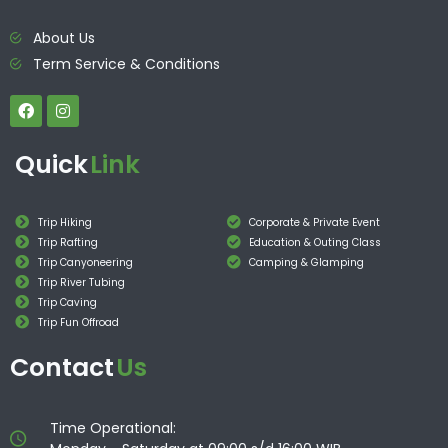
About Us
Term Service & Conditions
Quick
Link
Trip Hiking
Corporate & Private Event
Trip Rafting
Education & Outing Class
Trip Canyoneering
Camping & Glamping
Trip River Tubing
Trip Caving
Trip Fun Offroad
Contact
Us
Time Operational: