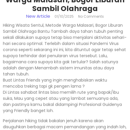
Sambil Olahraga
New Article
01/10/2025
No Comments
Hiking Wisata Sentul, Metode Warga Malasari, Bogor Liburan
Sambil Olahraga Bantu Tambah daya tahan tubuh penting
sekali dilakukan supaya tetap bisa menjalani aktivitas sehari-
hari secara optimal. Terlebih dalam situasi Pandemi Virus
corona seperti sekarang ini ini, kita dituntut agar tetap sehat
supaya terhindar dari penularan virus tersebut. Lalu,
bagaimana cara supaya kita gak tertular? Salah satunya
adalah dengan Menambah sistem imunitas atau daya
tahan tubuh.
Buat Lintas Friends yang ingin menghabiskan waktu
mencoba treking tapi gk pengen lama ?
Di Lintas sahabat lintas bisa memilih rute yang bapak/ibu
suka, Mau yang cepet atau yang lambat semuanya ada,
dan pastinya kamu bakal didampingi Profesional Guidenya
yang Friendly banget loh.
Perjalanan hiking tidak bakalan jenuh karena akan
disuguhkan berbagai macam pemandangan yang indah loh,