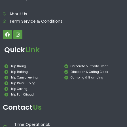
About Us
Term Service & Conditions
Quick
Link
Trip Hiking
Corporate & Private Event
Trip Rafting
Education & Outing Class
Trip Canyoneering
Camping & Glamping
Trip River Tubing
Trip Caving
Trip Fun Offroad
Contact
Us
Time Operational: