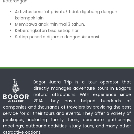
Keterangan:⁣⁣
Aktivitas bersifat private/ tidak digabung dengan
kelompok lain.
Membawa anak minimal 3 tahun.⁣⁣
Keberangkatan bisa setiap hari.⁣⁣
Setiap peserta di jamin dengan Asuransi ⁣⁣
Bogor Juara Trip is a tour operator that
directly manages adventure tours in Bogor’s
natural attractions. With experience since
2014, they have helped hundreds of
companies and thousands of travelers by providing the best
service for all their tours and events. They offer a variety of
packages, including family tours, corporate gatherings,
meetings, outbound activities, study tours, and many other
attractive options.