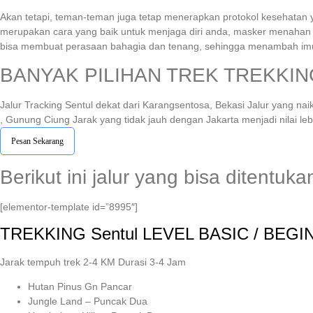
Akan tetapi, teman-teman juga tetap menerapkan protokol kesehatan 
merupakan cara yang baik untuk menjaga diri anda, masker menahan ma
bisa membuat perasaan bahagia dan tenang, sehingga menambah imun
BANYAK PILIHAN TREK TREKKIN
Jalur Tracking Sentul dekat dari Karangsentosa, Bekasi Jalur yang na
, Gunung Ciung Jarak yang tidak jauh dengan Jakarta menjadi nilai le
Pesan Sekarang
Berikut ini jalur yang bisa ditent
[elementor-template id=”8995″]
TREKKING
Sentul
LEVEL BASIC / BEGI
Jarak tempuh trek 2-4 KM Durasi 3-4 Jam
Hutan Pinus Gn Pancar
Jungle Land – Puncak Dua