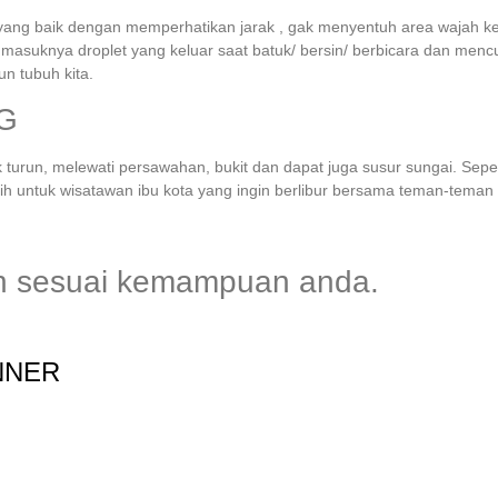
yang baik dengan memperhatikan jarak , gak menyentuh area wajah ke
suknya droplet yang keluar saat batuk/ bersin/ berbicara dan mencuci
 tubuh kita.
G
ik turun, melewati persawahan, bukit dan dapat juga susur sungai. Sep
bih untuk wisatawan ibu kota yang ingin berlibur bersama teman-teman
ukan sesuai kemampuan anda.
NNER