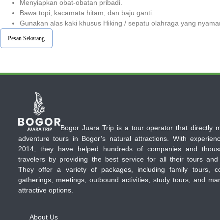
Menyiapkan obat-obatan pribadi.
Bawa topi, kacamata hitam, dan baju ganti.
Gunakan alas kaki khusus Hiking / sepatu olahraga yang nyama
Pesan Sekarang
Bogor Juara Trip is a tour operator that directly
adventure tours in Bogor’s natural attractions. With experien
2014, they have helped hundreds of companies and thous
travelers by providing the best service for all their tours and
They offer a variety of packages, including family tours, c
gatherings, meetings, outbound activities, study tours, and ma
attractive options.
About Us