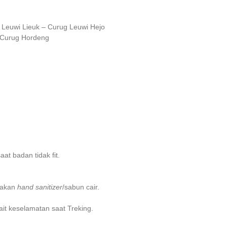
– Leuwi Lieuk – Curug Leuwi Hejo
– Curug Hordeng
at badan tidak fit.
nakan
hand sanitizer
/sabun cair.
it keselamatan saat Treking.