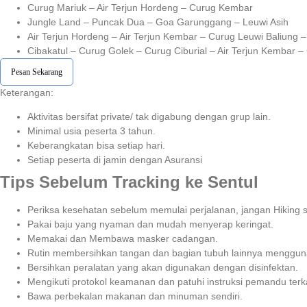
Curug Mariuk – Air Terjun Hordeng – Curug Kembar
Jungle Land – Puncak Dua – Goa Garunggang – Leuwi Asih
Air Terjun Hordeng – Air Terjun Kembar – Curug Leuwi Baliung 
Cibakatul – Curug Golek – Curug Ciburial – Air Terjun Kembar 
Pesan Sekarang
Keterangan:⁣⁣
Aktivitas bersifat private/ tak digabung dengan grup lain.
Minimal usia peserta 3 tahun.⁣⁣
Keberangkatan bisa setiap hari.⁣⁣
Setiap peserta di jamin dengan Asuransi ⁣⁣
Tips Sebelum Tracking ke Sentul
Periksa kesehatan sebelum memulai perjalanan, jangan Hiking sa
Pakai baju yang nyaman dan mudah menyerap keringat.
Memakai dan Membawa masker cadangan.
Rutin membersihkan tangan dan bagian tubuh lainnya menggu
Bersihkan peralatan yang akan digunakan dengan disinfektan.
Mengikuti protokol keamanan dan patuhi instruksi pemandu terka
Bawa perbekalan makanan dan minuman sendiri.