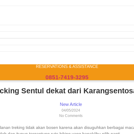
RESERVATIONS & ASSISTANCE
0851-7419-3295
acking Sentul dekat dari Karangsentos
New Article
04/05/2024
No Comments
rjalanan treking tidak akan bosen karena akan disuguhkan berbagai 
dan itupun tergantung rute hiking yang bapak/ibu pilih nanti.