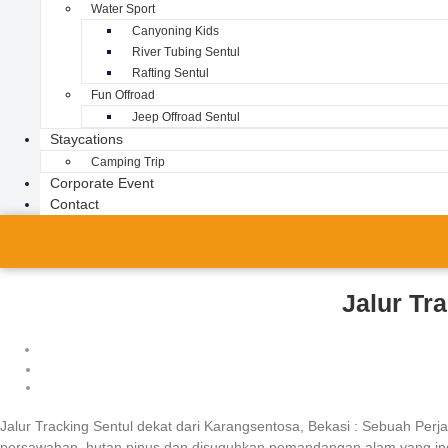
Water Sport
Canyoning Kids
River Tubing Sentul
Rafting Sentul
Fun Offroad
Jeep Offroad Sentul
Staycations
Camping Trip
Corporate Event
Contact
Jalur Tr
Jalur Tracking Sentul dekat dari Karangsentosa, Bekasi : Sebuah Pe
persawahan, hutan pinus dan disuguhkan pemandangan alam yang indah 