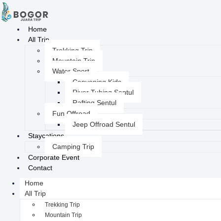
Home
All Trip
Trekking Trip
Mountain Trip
Water Sport
Canyoning Kids
River Tubing Sentul
Rafting Sentul
Fun Offroad
Jeep Offroad Sentul
Staycations
Camping Trip
Corporate Event
Contact
Home
All Trip
Trekking Trip
Mountain Trip