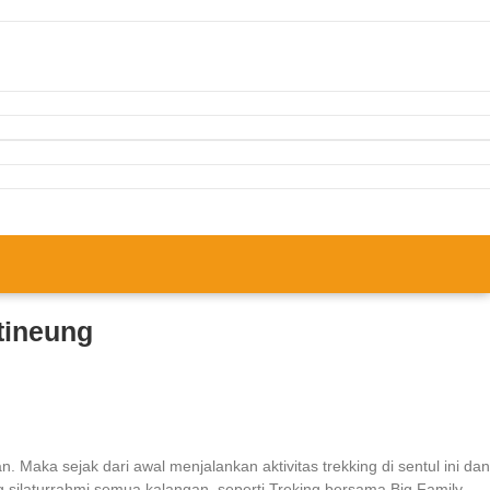
tineung
 Maka sejak dari awal menjalankan aktivitas trekking di sentul ini dan
g silaturrahmi semua kalangan, seperti Treking bersama Big Family