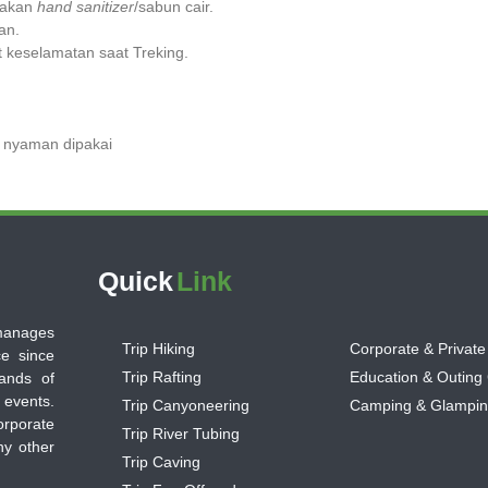
nakan
hand sanitizer
/sabun cair.
an.
t keselamatan saat Treking.
g nyaman dipakai
Quick
Link
 manages
Trip Hiking
Corporate & Private
ce since
Trip Rafting
Education & Outing
ands of
 events.
Trip Canyoneering
Camping & Glampi
orporate
Trip River Tubing
ny other
Trip Caving