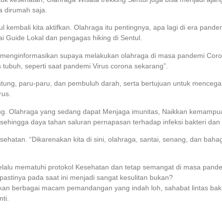
 dirumah saja.
 kembali kita aktifkan. Olahraga itu pentingnya, apa lagi di era pand
i Guide Lokal dan pengagas hiking di Sentul.
ng menginformasikan supaya melakukan olahraga di masa pandemi Coron
tubuh, seperti saat pandemi Virus corona sekarang”.
g, paru-paru, dan pembuluh darah, serta bertujuan untuk mencegah pe
rus.
Olahraga yang sedang dapat Menjaga imunitas, Naikkan kemampuan, dan 
ingga daya tahan saluran pernapasan terhadap infeksi bakteri dan vi
hatan. “Dikarenakan kita di sini, olahraga, santai, senang, dan bahag
elalu mematuhi protokol Kesehatan dan tetap semangat di masa pandem
pastinya pada saat ini menjadi sangat kesulitan bukan?
kan berbagai macam pemandangan yang indah loh, sahabat lintas baka
ti.