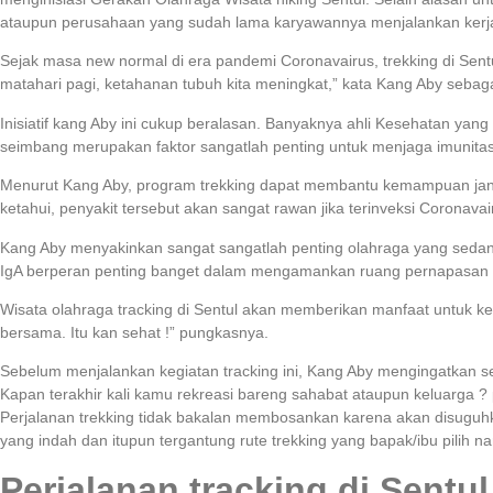
ataupun perusahaan yang sudah lama karyawannya menjalankan kerja
Sejak masa new normal di era pandemi Coronavairus, trekking di Sentul
matahari pagi, ketahanan tubuh kita meningkat,” kata Kang Aby sebaga
Inisiatif kang Aby ini cukup beralasan. Banyaknya ahli Kesehatan ya
seimbang merupakan faktor sangatlah penting untuk menjaga imunitas 
Menurut Kang Aby, program trekking dapat membantu kemampuan jantun
ketahui, penyakit tersebut akan sangat rawan jika terinveksi Coronavai
Kang Aby menyakinkan sangat sangatlah penting olahraga yang sedang. 
IgA berperan penting banget dalam mengamankan ruang pernapasan seh
Wisata olahraga tracking di Sentul akan memberikan manfaat untuk kese
bersama. Itu kan sehat !” pungkasnya.
Sebelum menjalankan kegiatan tracking ini, Kang Aby mengingatkan s
Kapan terakhir kali kamu rekreasi bareng sahabat ataupun keluarga ? 
Perjalanan trekking tidak bakalan membosankan karena akan disuguh
yang indah dan itupun tergantung rute trekking yang bapak/ibu pilih nan
Perjalanan tracking di Sentul