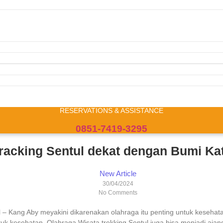
RESERVATIONS & ASSISTANCE
0851-7419-3295
Tracking Sentul dekat dengan Bumi Ka
New Article
30/04/2024
No Comments
– Kang Aby meyakini dikarenakan olahraga itu penting untuk kesehatan.
tuk kesehatan, Olahraga Wisata trekking Sentul juga bisa menjadi ajan