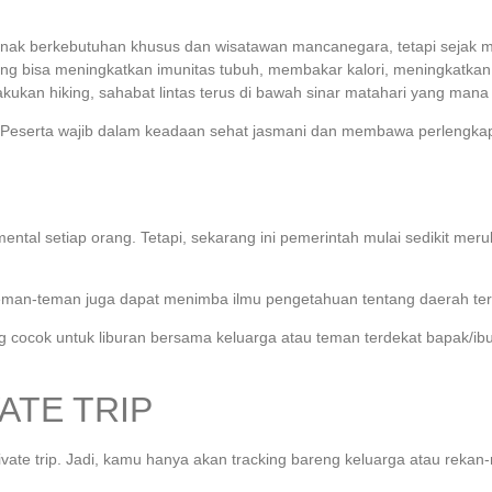
i anak berkebutuhan khusus dan wisatawan mancanegara, tetapi sejak
ing bisa meningkatkan imunitas tubuh, membakar kalori, meningkatkan 
ukan hiking, sahabat lintas terus di bawah sinar matahari yang mana
i. Peserta wajib dalam keadaan sehat jasmani dan membawa perlengkap
al setiap orang. Tetapi, sekarang ini pemerintah mulai sedikit mer
teman-teman juga dapat menimba ilmu pengetahuan tentang daerah ter
yang cocok untuk liburan bersama keluarga atau teman terdekat bapak/i
ATE TRIP
rivate trip. Jadi, kamu hanya akan tracking bareng keluarga atau rek