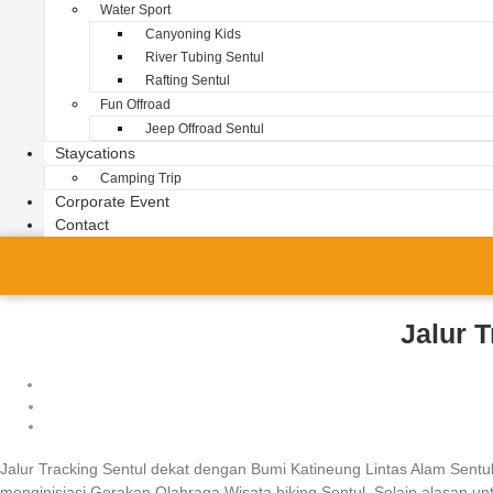
Water Sport
Canyoning Kids
River Tubing Sentul
Rafting Sentul
Fun Offroad
Jeep Offroad Sentul
Staycations
Camping Trip
Corporate Event
Contact
Jalur 
Jalur Tracking Sentul dekat dengan Bumi Katineung Lintas Alam Sentul 
menginisiasi Gerakan Olahraga Wisata hiking Sentul. Selain alasan un