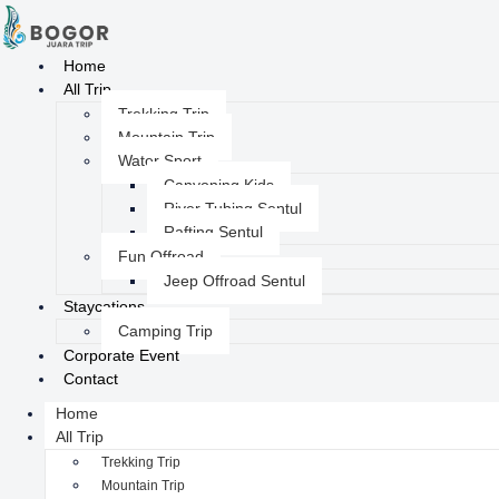
Home
All Trip
Trekking Trip
Mountain Trip
Water Sport
Canyoning Kids
River Tubing Sentul
Rafting Sentul
Fun Offroad
Jeep Offroad Sentul
Staycations
Camping Trip
Corporate Event
Contact
Home
All Trip
Trekking Trip
Mountain Trip