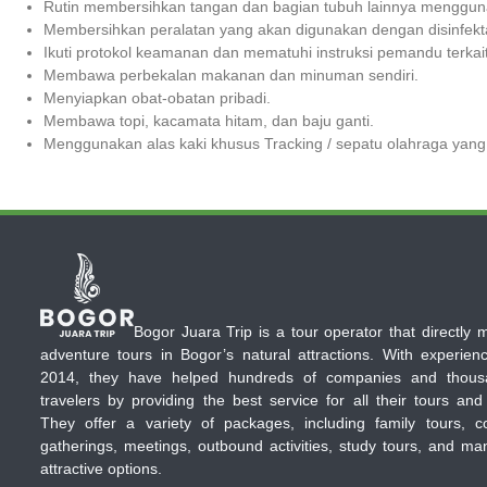
Rutin membersihkan tangan dan bagian tubuh lainnya menggu
Membersihkan peralatan yang akan digunakan dengan disinfekt
Ikuti protokol keamanan dan mematuhi instruksi pemandu terkai
Membawa perbekalan makanan dan minuman sendiri.
Menyiapkan obat-obatan pribadi.
Membawa topi, kacamata hitam, dan baju ganti.
Menggunakan alas kaki khusus Tracking / sepatu olahraga yan
Bogor Juara Trip is a tour operator that directly
adventure tours in Bogor’s natural attractions. With experien
2014, they have helped hundreds of companies and thous
travelers by providing the best service for all their tours and
They offer a variety of packages, including family tours, c
gatherings, meetings, outbound activities, study tours, and ma
attractive options.