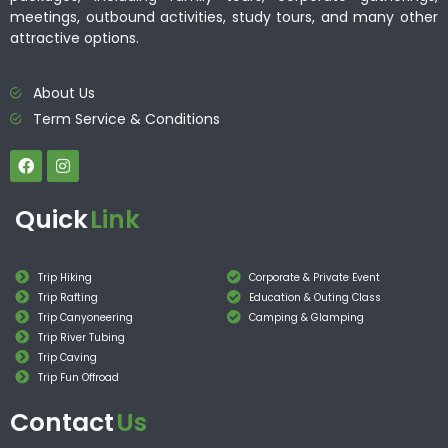
meetings, outbound activities, study tours, and many other
attractive options.
About Us
Term Service & Conditions
Quick
Link
Trip Hiking
Corporate & Private Event
Trip Rafting
Education & Outing Class
Trip Canyoneering
Camping & Glamping
Trip River Tubing
Trip Caving
Trip Fun Offroad
Contact
Us