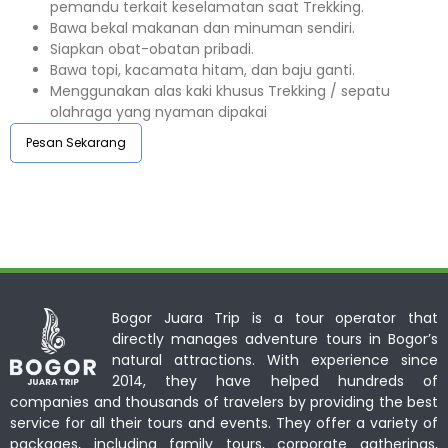
pemandu terkait keselamatan saat Trekking.
Bawa bekal makanan dan minuman sendiri.
Siapkan obat-obatan pribadi.
Bawa topi, kacamata hitam, dan baju ganti.
Menggunakan alas kaki khusus Trekking / sepatu
olahraga yang nyaman dipakai
Pesan Sekarang
Bogor Juara Trip is a tour operator that
directly manages adventure tours in Bogor’s
natural attractions. With experience since
2014, they have helped hundreds of
companies and thousands of travelers by providing the best
service for all their tours and events. They offer a variety of
packages, including family tours, corporate gatherings,