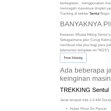
berkegiatan , menggunakan mask
mencegah masuknya droplet yang
Tracking di sekitar
Sentul
Bogor 
BANYAKNYA PI
Kawasan Wisata Hiking Sentul ya
Sebagaimana jalur Curug Kalima
membuat nilai plus bagi para pe
[elementor-template id=”9023″]
Pesan Sekarang
Ada beberapa j
keinginan masin
TREKKING
Sentul
Jarak tempuh trek 2-4 KM Duras
Hutan Pinus Gn Pancar