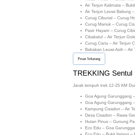
Air Terjun Kalimata – Buk
Air Terjun Leuwi Baliung 
Curug Ciburial – Curug H
Curug Mariuk – Curug Ci
Pasir Hayam – Curug Cibi
Cibakatul – Air Terjun Gol
Curug Cariu – Air Terjun 
Babakan Leuwi Asih – Air
Pesan Sekarang
TREKKING
Sentul
Jarak tempuh trek 12-25 KM Du
Goa Agung Garunggang – A
Goa Agung Garunggang –
Kampung Cisadon – Air Te
Desa Cisadon – Rawa Ge
Hutan Pinus – Gunung Pan
Eco Edu – Goa Garunggan
Eco Edu – Bukit Ilalang 