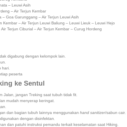
mata – Leuwi Asih
deng – Air Terjun Kembar
 – Goa Garunggang – Air Terjun Leuwi Asih
n Kembar – Air Terjun Leuwi Baliung – Leuwi Lieuk – Leuwi Hejo
 Air Terjun Ciburial – Air Terjun Kembar – Curug Hordeng
/ tidak digabung dengan kelompok lain.
n.⁣⁣
ari.⁣⁣
iap peserta ⁣⁣
king ke Sentul
Jalan, jangan Treking saat tubuh tidak fit.
dan mudah menyerap keringat.
an.
gan dan bagian tubuh lainnya menggunakan
hand sanitizer
/sabun cair.
 digunakan dengan disinfektan.
an dan patuhi instruksi pemandu terkait keselamatan saat Hiking.