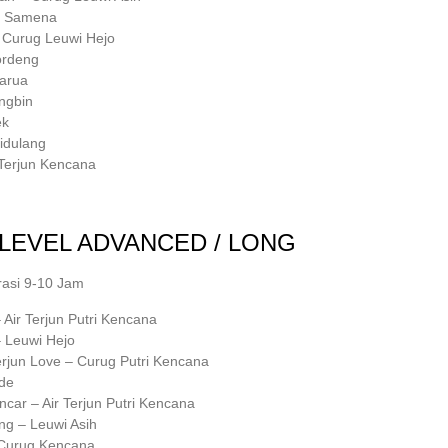
it Samena
– Curug Leuwi Hejo
ordeng
sarua
ngbin
ek
Cidulang
 Terjun Kencana
LEVEL ADVANCED / LONG
rasi 9-10 Jam
ir Terjun Putri Kencana
 Leuwi Hejo
rjun Love – Curug Putri Kencana
de
car – Air Terjun Putri Kencana
g – Leuwi Asih
– Curug Kencana