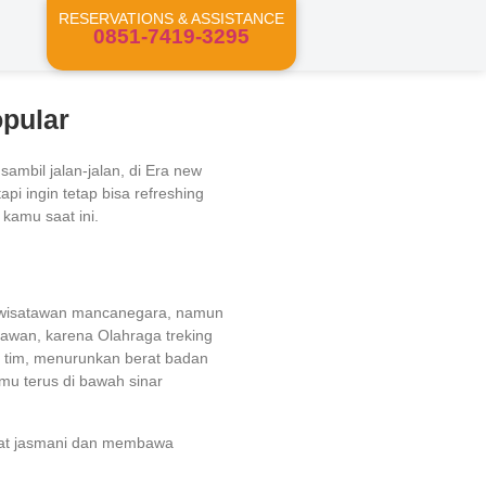
RESERVATIONS & ASSISTANCE
0851-7419-3295
opular
ambil jalan-jalan, di Era new
i ingin tetap bisa refreshing
 kamu saat ini.
an wisatawan mancanegara, namun
awan, karena Olahraga treking
a tim, menurunkan berat badan
mu terus di bawah sinar
ehat jasmani dan membawa