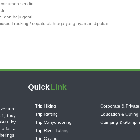
minuman sendiri.
di.
, dan baju ganti.
usus Tracking / sepatu olahraga yang nyaman dipakai
Quick
Link
Trip Hiking
Corporate & Private
dventure
Trip Rafting
Education & Outing
14, they
lers by
Trip Canyoneering
Camping & Glampi
 offer a
Trip River Tubing
herings,
Trip Caving