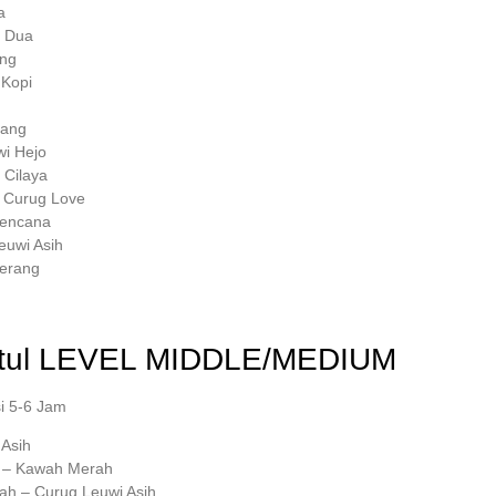
a
k Dua
ang
 Kopi
rang
wi Hejo
 Cilaya
– Curug Love
Kencana
Leuwi Asih
erang
ul
LEVEL MIDDLE/MEDIUM
i 5-6 Jam
Asih
s – Kawah Merah
ah – Curug Leuwi Asih