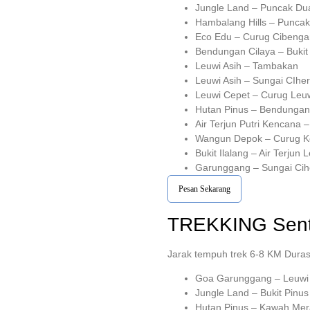
Jungle Land – Puncak Du
Hambalang Hills – Punca
Eco Edu – Curug Cibeng
Bendungan Cilaya – Bukit
Leuwi Asih – Tambakan
Leuwi Asih – Sungai CIhe
Leuwi Cepet – Curug Leu
Hutan Pinus – Bendungan
Air Terjun Putri Kencana 
Wangun Depok – Curug 
Bukit Ilalang – Air Terjun 
Garunggang – Sungai Cih
Pesan Sekarang
TREKKING
Sent
Jarak tempuh trek 6-8 KM Duras
Goa Garunggang – Leuwi 
Jungle Land – Bukit Pinu
Hutan Pinus – Kawah Mer