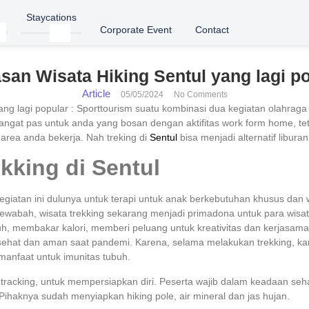
Staycations
Corporate Event
Contact
an Wisata Hiking Sentul yang lagi p
Article
05/05/2024
No Comments
ng lagi popular : Sporttourism suatu kombinasi dua kegiatan olahraga s
gat pas untuk anda yang bosan dengan aktifitas work form home, tetap
 area anda bekerja. Nah treking di
Sentul
bisa menjadi alternatif liburan
kking di Sentul
egiatan ini dulunya untuk terapi untuk anak berkebutuhan khusus d
wabah, wisata trekking sekarang menjadi primadona untuk para wisat
uh, membakar kalori, memberi peluang untuk kreativitas dan kerjasam
 sehat dan aman saat pandemi. Karena, selama melakukan trekking, ka
anfaat untuk imunitas tubuh.
 tracking, untuk mempersiapkan diri. Peserta wajib dalam keadaan s
ihaknya sudah menyiapkan hiking pole, air mineral dan jas hujan.