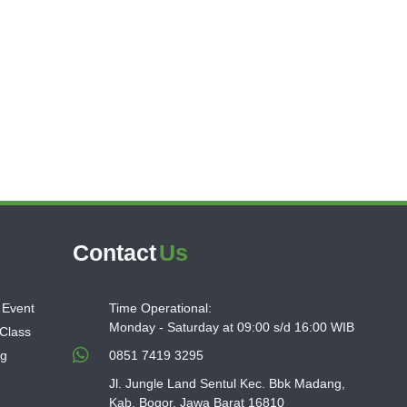
Contact
Us
 Event
Time Operational:
Monday - Saturday at 09:00 s/d 16:00 WIB
 Class
ng
0851 7419 3295
Jl. Jungle Land Sentul Kec. Bbk Madang,
Kab. Bogor, Jawa Barat 16810