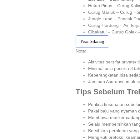
Hutan Pinus – Curug Kali
Curug Mariuk – Curug Hor
Jungle Land – Puncak Dua
Curug Hordeng – Air Terju
Cibakatul – Curug Golek –
Pesan Sekarang
Note:⁣⁣
Aktivitas bersifat private
Minimal usia peserta 3 tahu
Keberangkatan bisa setiap h
Jaminan Asuransi untuk set
Tips Sebelum Tre
Periksa kesehatan sebelum 
Pakai baju yang nyaman 
Membawa masker cadang
Selalu membersihkan tan
Bersihkan peralatan yang
Mengikuti protokol keaman