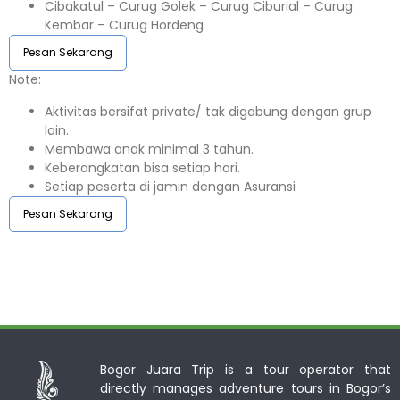
Cibakatul – Curug Golek – Curug Ciburial – Curug
Kembar – Curug Hordeng
Pesan Sekarang
Note:⁣⁣
Aktivitas bersifat private/ tak digabung dengan grup
lain.
Membawa anak minimal 3 tahun.⁣⁣
Keberangkatan bisa setiap hari.⁣⁣
Setiap peserta di jamin dengan Asuransi ⁣⁣
Pesan Sekarang
Bogor Juara Trip is a tour operator that
directly manages adventure tours in Bogor’s