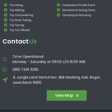
Trip Hiking
Corporate & Private Event
Trip Rafting
Education & Outing Class
Trip Canyoneering
Camping & Glamping
Trip River Tubing
Trip Caving
Trip Fun Offroad
Contact
Us
Time Operational:
Monday - Saturday at 09:00 s/d 16:00 WIB
0851 7419 3295
Jl. Jungle Land Sentul Kec. Bbk Madang, Kab. Bogor,
Jawa Barat 16810
View Map