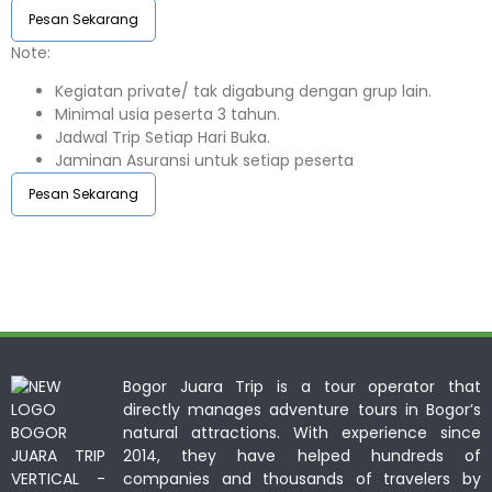
Pesan Sekarang
Note:⁣⁣
Kegiatan private/ tak digabung dengan grup lain.
Minimal usia peserta 3 tahun.⁣⁣
Jadwal Trip Setiap Hari Buka.⁣⁣
Jaminan Asuransi untuk setiap peserta ⁣⁣
Pesan Sekarang
Bogor Juara Trip is a tour operator that
directly manages adventure tours in Bogor’s
natural attractions. With experience since
2014, they have helped hundreds of
companies and thousands of travelers by