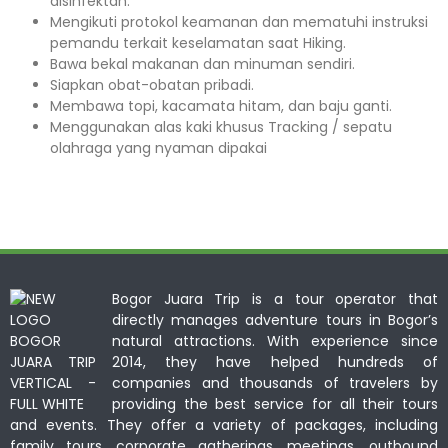
disinfektan.
Mengikuti protokol keamanan dan mematuhi instruksi
pemandu terkait keselamatan saat Hiking.
Bawa bekal makanan dan minuman sendiri.
Siapkan obat-obatan pribadi.
Membawa topi, kacamata hitam, dan baju ganti.
Menggunakan alas kaki khusus Tracking / sepatu
olahraga yang nyaman dipakai
Bogor Juara Trip is a tour operator that
directly manages adventure tours in Bogor’s
natural attractions. With experience since
2014, they have helped hundreds of
companies and thousands of travelers by
providing the best service for all their tours
and events. They offer a variety of packages, including
family tours, corporate gatherings, meetings, outbound