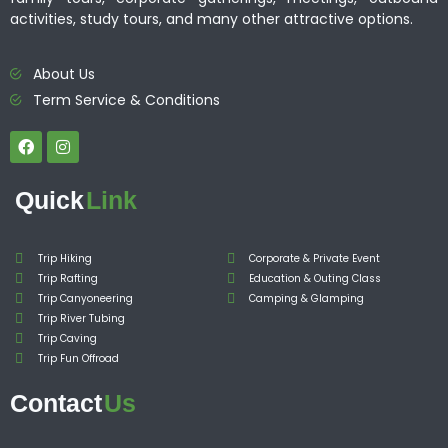
activities, study tours, and many other attractive options.
About Us
Term Service & Conditions
Quick
Link
Trip Hiking
Corporate & Private Event
Trip Rafting
Education & Outing Class
Trip Canyoneering
Camping & Glamping
Trip River Tubing
Trip Caving
Trip Fun Offroad
Contact
Us