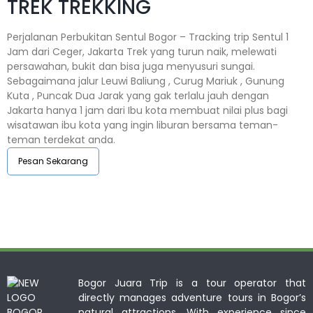
TREK TREKKING
Perjalanan Perbukitan Sentul Bogor – Tracking trip Sentul 1
Jam dari Ceger, Jakarta Trek yang turun naik, melewati
persawahan, bukit dan bisa juga menyusuri sungai.
Sebagaimana jalur Leuwi Baliung , Curug Mariuk , Gunung
Kuta , Puncak Dua Jarak yang gak terlalu jauh dengan
Jakarta hanya 1 jam dari Ibu kota membuat nilai plus bagi
wisatawan ibu kota yang ingin liburan bersama teman-
teman terdekat anda.
Pesan Sekarang
Bogor Juara Trip is a tour operator that
directly manages adventure tours in Bogor’s
natural attractions. With experience since