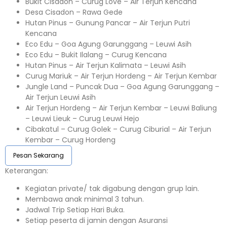
Bukit Cisadon – Curug Love – Air Terjun Kencana
Desa Cisadon – Rawa Gede
Hutan Pinus – Gunung Pancar – Air Terjun Putri
Kencana
Eco Edu – Goa Agung Garunggang – Leuwi Asih
Eco Edu – Bukit Ilalang – Curug Kencana
Hutan Pinus – Air Terjun Kalimata – Leuwi Asih
Curug Mariuk – Air Terjun Hordeng – Air Terjun Kembar
Jungle Land – Puncak Dua – Goa Agung Garunggang –
Air Terjun Leuwi Asih
Air Terjun Hordeng – Air Terjun Kembar – Leuwi Baliung
– Leuwi Lieuk – Curug Leuwi Hejo
Cibakatul – Curug Golek – Curug Ciburial – Air Terjun
Kembar – Curug Hordeng
Pesan Sekarang
Keterangan:⁣⁣
Kegiatan private/ tak digabung dengan grup lain.
Membawa anak minimal 3 tahun.⁣⁣
Jadwal Trip Setiap Hari Buka.⁣⁣
Setiap peserta di jamin dengan Asuransi ⁣⁣