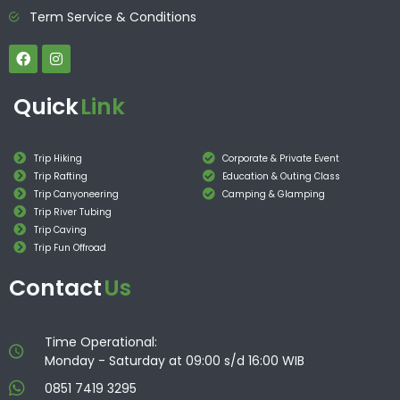
Term Service & Conditions
Quick
Link
Trip Hiking
Corporate & Private Event
Trip Rafting
Education & Outing Class
Trip Canyoneering
Camping & Glamping
Trip River Tubing
Trip Caving
Trip Fun Offroad
Contact
Us
Time Operational:
Monday - Saturday at 09:00 s/d 16:00 WIB
0851 7419 3295