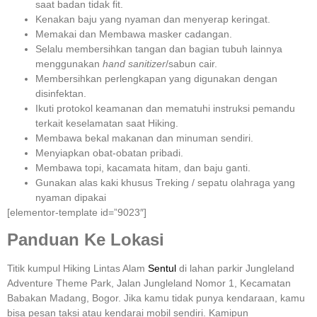
saat badan tidak fit.
Kenakan baju yang nyaman dan menyerap keringat.
Memakai dan Membawa masker cadangan.
Selalu membersihkan tangan dan bagian tubuh lainnya
menggunakan
hand sanitizer
/sabun cair.
Membersihkan perlengkapan yang digunakan dengan
disinfektan.
Ikuti protokol keamanan dan mematuhi instruksi pemandu
terkait keselamatan saat Hiking.
Membawa bekal makanan dan minuman sendiri.
Menyiapkan obat-obatan pribadi.
Membawa topi, kacamata hitam, dan baju ganti.
Gunakan alas kaki khusus Treking / sepatu olahraga yang
nyaman dipakai
[elementor-template id=”9023″]
Panduan Ke Lokasi
Titik kumpul Hiking Lintas Alam
Sentul
di lahan parkir Jungleland
Adventure Theme Park, Jalan Jungleland Nomor 1, Kecamatan
Babakan Madang, Bogor. Jika kamu tidak punya kendaraan, kamu
bisa pesan taksi atau kendarai mobil sendiri. Kamipun