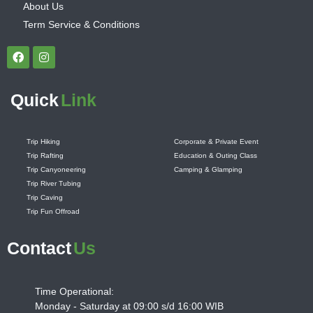
About Us
Term Service & Conditions
Quick
Link
Trip Hiking
Corporate & Private Event
Trip Rafting
Education & Outing Class
Trip Canyoneering
Camping & Glamping
Trip River Tubing
Trip Caving
Trip Fun Offroad
Contact
Us
Time Operational:
Monday - Saturday at 09:00 s/d 16:00 WIB