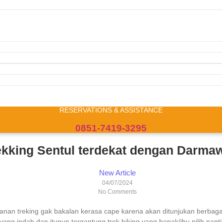
RESERVATIONS & ASSISTANCE
0851-7419-3295
ekking Sentul terdekat dengan Darma
New Article
04/07/2024
No Comments
alanan treking gak bakalan kerasa cape karena akan ditunjukan ber
g indah dan itupun tergantung trek hiking yang bapak/ibu pilih nanti