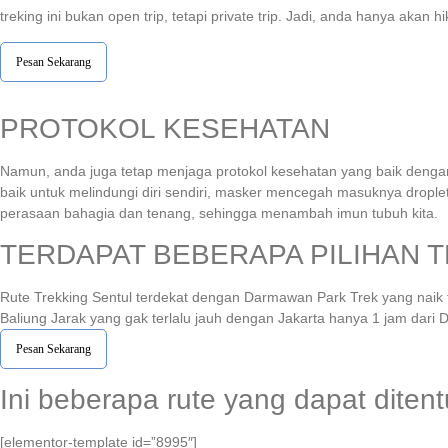
treking ini bukan open trip, tetapi private trip. Jadi, anda hanya ak
Pesan Sekarang
PROTOKOL KESEHATAN
Namun, anda juga tetap menjaga protokol kesehatan yang baik denga
baik untuk melindungi diri sendiri, masker mencegah masuknya droplet 
perasaan bahagia dan tenang, sehingga menambah imun tubuh kita.
TERDAPAT BEBERAPA PILIHAN T
Rute Trekking Sentul terdekat dengan Darmawan Park Trek yang naik t
Baliung Jarak yang gak terlalu jauh dengan Jakarta hanya 1 jam dari 
Pesan Sekarang
Ini beberapa rute yang dapat dite
[elementor-template id=”8995″]