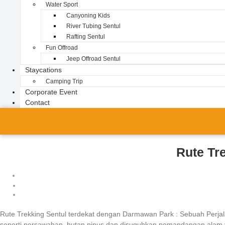
Water Sport
Canyoning Kids
River Tubing Sentul
Rafting Sentul
Fun Offroad
Jeep Offroad Sentul
Staycations
Camping Trip
Corporate Event
Contact
Rute Tr
Rute Trekking Sentul terdekat dengan Darmawan Park : Sebuah Perj
seperti persawahan, hutan pinus dan disuguhkan pemandangan alam yan