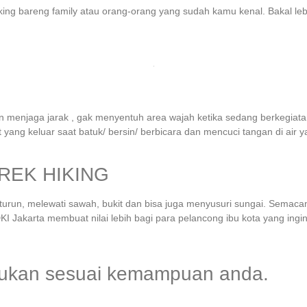
an hiking bareng family atau orang-orang yang sudah kamu kenal. Bakal 
n menjaga jarak , gak menyentuh area wajah ketika sedang berkegiat
yang keluar saat batuk/ bersin/ berbicara dan mencuci tangan di air y
REK HIKING
urun, melewati sawah, bukit dan bisa juga menyusuri sungai. Semacam
DKI Jakarta membuat nilai lebih bagi para pelancong ibu kota yang ing
ntukan sesuai kemampuan anda.