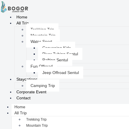
Home
All Trip
Trekking Trip
Mountain Trip
Water Sport
Canyoning Kids
River Tubing Sentul
Rafting Sentul
Fun Offroad
Jeep Offroad Sentul
Staycations
Camping Trip
Corporate Event
Contact
Home
All Trip
Trekking Trip
Mountain Trip