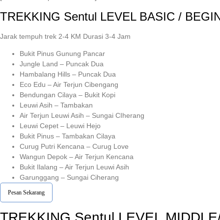
TREKKING
Sentul
LEVEL BASIC / BEGI
Jarak tempuh trek 2-4 KM Durasi 3-4 Jam
Bukit Pinus Gunung Pancar
Jungle Land – Puncak Dua
Hambalang Hills – Puncak Dua
Eco Edu – Air Terjun Cibengang
Bendungan Cilaya – Bukit Kopi
Leuwi Asih – Tambakan
Air Terjun Leuwi Asih – Sungai CIherang
Leuwi Cepet – Leuwi Hejo
Bukit Pinus – Tambakan Cilaya
Curug Putri Kencana – Curug Love
Wangun Depok – Air Terjun Kencana
Bukit Ilalang – Air Terjun Leuwi Asih
Garunggang – Sungai Ciherang
Pesan Sekarang
TREKKING
Sentul
LEVEL MIDDLE