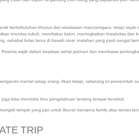
agi anak berkebutuhan khusus dan wisatawan mancanegara, tetapi seja
tkan imunitas tubuh, membakar kalori, meningkatkan kreativitas dan k
, sahabat lintas terus di bawah sinar matahari yang pasti sangat ber
ri. Peserta wajib dalam keadaan sehat jasmani dan membawa perlengka
aruhi mental setiap orang. Akan tetapi, sekarang ini pemerintah sud
u juga bisa menimba ilmu pengetahuan tentang tempat tersebut.
sa menjadi tempat yang pas untuk liburan bersama family atau teman te
ATE TRIP