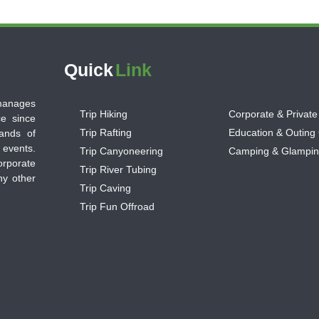
Quick
Link
 manages
Trip Hiking
Corporate & Private
ce since
Trip Rafting
Education & Outing
ands of
 events.
Trip Canyoneering
Camping & Glampi
orporate
Trip River Tubing
ny other
Trip Caving
Trip Fun Offroad