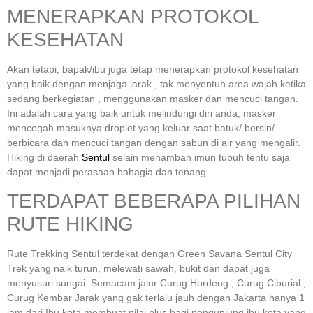
MENERAPKAN PROTOKOL
KESEHATAN
Akan tetapi, bapak/ibu juga tetap menerapkan protokol kesehatan
yang baik dengan menjaga jarak , tak menyentuh area wajah ketika
sedang berkegiatan , menggunakan masker dan mencuci tangan.
Ini adalah cara yang baik untuk melindungi diri anda, masker
mencegah masuknya droplet yang keluar saat batuk/ bersin/
berbicara dan mencuci tangan dengan sabun di air yang mengalir.
Hiking di daerah
Sentul
selain menambah imun tubuh tentu saja
dapat menjadi perasaan bahagia dan tenang.
TERDAPAT BEBERAPA PILIHAN
RUTE HIKING
Rute Trekking Sentul terdekat dengan Green Savana Sentul City
Trek yang naik turun, melewati sawah, bukit dan dapat juga
menyusuri sungai. Semacam jalur Curug Hordeng , Curug Ciburial ,
Curug Kembar Jarak yang gak terlalu jauh dengan Jakarta hanya 1
jam dari Ibu kota membuat nilai plus bagi pengunjung ibu kota yang