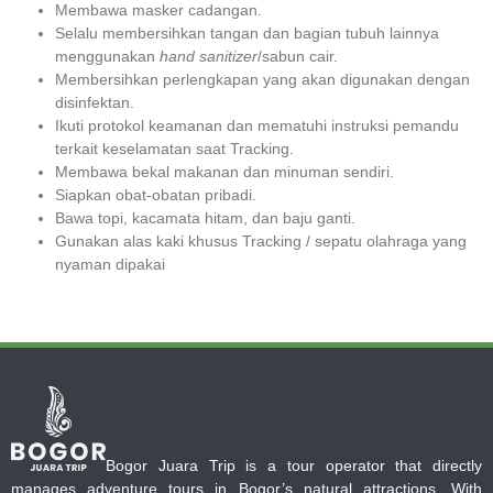
Membawa masker cadangan.
Selalu membersihkan tangan dan bagian tubuh lainnya
menggunakan
hand sanitizer
/sabun cair.
Membersihkan perlengkapan yang akan digunakan dengan
disinfektan.
Ikuti protokol keamanan dan mematuhi instruksi pemandu
terkait keselamatan saat Tracking.
Membawa bekal makanan dan minuman sendiri.
Siapkan obat-obatan pribadi.
Bawa topi, kacamata hitam, dan baju ganti.
Gunakan alas kaki khusus Tracking / sepatu olahraga yang
nyaman dipakai
Bogor Juara Trip is a tour operator that directly
manages adventure tours in Bogor’s natural attractions. With