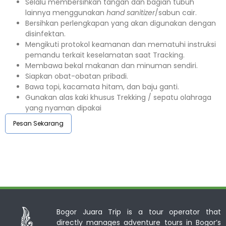
Selalu membersihkan tangan dan bagian tubuh
lainnya menggunakan
hand sanitizer
/sabun cair.
Bersihkan perlengkapan yang akan digunakan dengan
disinfektan.
Mengikuti protokol keamanan dan mematuhi instruksi
pemandu terkait keselamatan saat Tracking.
Membawa bekal makanan dan minuman sendiri.
Siapkan obat-obatan pribadi.
Bawa topi, kacamata hitam, dan baju ganti.
Gunakan alas kaki khusus Trekking / sepatu olahraga
yang nyaman dipakai
Pesan Sekarang
Bogor Juara Trip is a tour operator that
directly manages adventure tours in Bogor’s