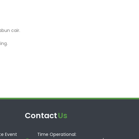
abun cair.
ing.
Contact
Us
te Event
Time Operational: