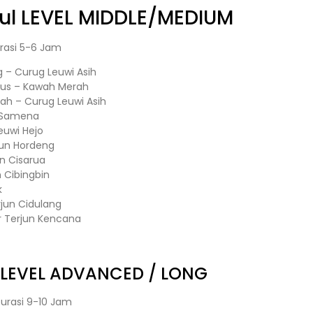
ul
LEVEL MIDDLE/MEDIUM
rasi 5-6 Jam
– Curug Leuwi Asih
nus – Kawah Merah
rah – Curug Leuwi Asih
t Samena
euwi Hejo
rjun Hordeng
un Cisarua
n Cibingbin
k
erjun Cidulang
ir Terjun Kencana
LEVEL ADVANCED / LONG
urasi 9-10 Jam