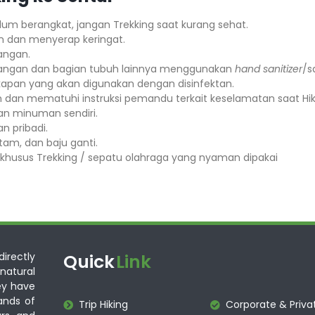
lum berangkat, jangan Trekking saat kurang sehat.
n dan menyerap keringat.
ngan.
tangan dan bagian tubuh lainnya menggunakan
hand sanitizer
/s
apan yang akan digunakan dengan disinfektan.
n dan mematuhi instruksi pemandu terkait keselamatan saat Hik
n minuman sendiri.
n pribadi.
tam, dan baju ganti.
khusus Trekking / sepatu olahraga yang nyaman dipakai
irectly
Quick
Link
atural
ey have
ands of
Trip Hiking
Corporate & Priva