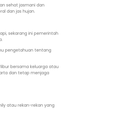
aan sehat jasmani dan
al dan jas hujan.
pi, sekarang ini pemerintah
a.
ilmu pengetahuan tentang
erlibur bersama keluarga atau
karta dan tetap menjaga
amily atau rekan-rekan yang