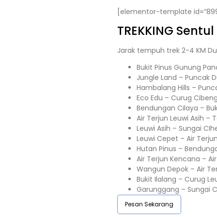
[elementor-template id=”89
TREKKING
Sentul
Jarak tempuh trek 2-4 KM Du
Bukit Pinus Gunung Pan
Jungle Land – Puncak 
Hambalang Hills – Punc
Eco Edu – Curug Ciben
Bendungan Cilaya – Buk
Air Terjun Leuwi Asih 
Leuwi Asih – Sungai CIh
Leuwi Cepet – Air Terju
Hutan Pinus – Bendunga
Air Terjun Kencana – Air
Wangun Depok – Air Te
Bukit Ilalang – Curug Le
Garunggang – Sungai C
Pesan Sekarang