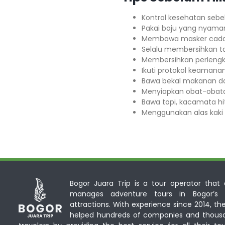
Kontrol kesehatan sebe
Pakai baju yang nyama
Membawa masker cada
Selalu membersihkan 
Membersihkan perlengk
Ikuti protokol keamana
Bawa bekal makanan da
Menyiapkan obat-obata
Bawa topi, kacamata hi
Menggunakan alas kaki 
Bogor Juara Trip is a tour operator that d
manages adventure tours in Bogor’s n
attractions. With experience since 2014, th
helped hundreds of companies and thous