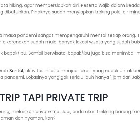
sata hiking, agar mempersiapkan diri. Peserta wajib dalam kead
ibutuhkan. Pihaknya sudah menyiapkan treking pole, air miner
ma masa pandemi sangat mempengaruhi mental setiap orang. Ta
n dikarenakan sudah mulai banyak lokasi wisata yang sudah buk
uk bapak/ibu. Sambil berwisata, bapak/ibu juga bisa menimba 
aerah
Sentul
, aktivitas ini bisa menjadi lokasi yang cocok untuk b
 pandemi. Lokasinya yang gak terlalu jauh hanya 1 jam dari Ja
RIP TAPI PRIVATE TRIP
abung, melainkan private trip. Jadi, anda akan trekking bareng f
ih aman dan nyaman, kan?