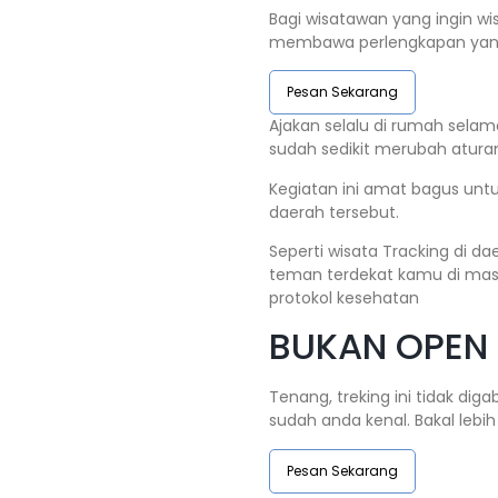
Bagi wisatawan yang ingin wi
membawa perlengkapan yang d
Pesan Sekarang
Ajakan selalu di rumah sela
sudah sedikit merubah atura
Kegiatan ini amat bagus unt
daerah tersebut.
Seperti wisata Tracking di d
teman terdekat kamu di masa
protokol kesehatan
BUKAN OPEN T
Tenang, treking ini tidak dig
sudah anda kenal. Bakal leb
Pesan Sekarang