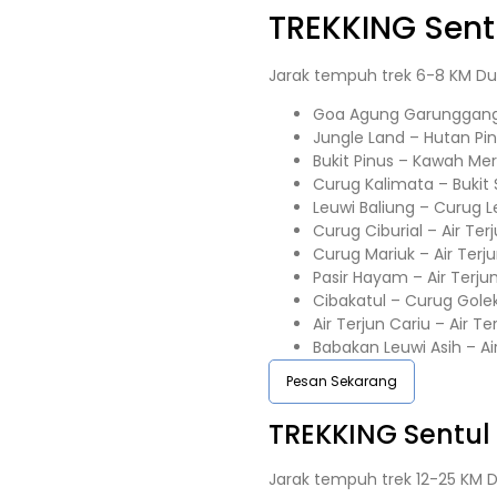
TREKKING
Sent
Jarak tempuh trek 6-8 KM Du
Goa Agung Garunggang 
Jungle Land – Hutan Pi
Bukit Pinus – Kawah Me
Curug Kalimata – Buki
Leuwi Baliung – Curug L
Curug Ciburial – Air Te
Curug Mariuk – Air Terj
Pasir Hayam – Air Terju
Cibakatul – Curug Gole
Air Terjun Cariu – Air T
Babakan Leuwi Asih – A
Pesan Sekarang
TREKKING
Sentul
Jarak tempuh trek 12-25 KM D