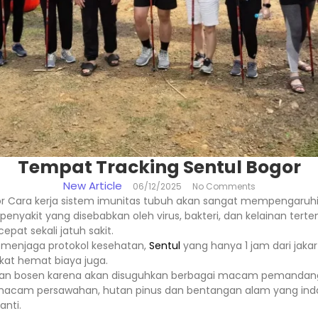
Tempat Tracking Sentul Bogor
New Article
06/12/2025
No Comments
r Cara kerja sistem imunitas tubuh akan sangat mempengaruhi
penyakit yang disebabkan oleh virus, bakteri, dan kelainan ter
pat sekali jatuh sakit.
u menjaga protokol kesehatan,
Sentul
yang hanya 1 jam dari jakar
dekat hemat biaya juga.
kalan bosen karena akan disuguhkan berbagai macam pemandang
emacam persawahan, hutan pinus dan bentangan alam yang ind
anti.