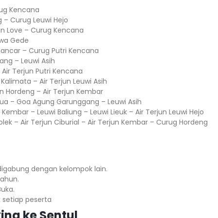
ug Kencana
– Curug Leuwi Hejo
jun Love – Curug Kencana
awa Gede
ancar – Curug Putri Kencana
ng – Leuwi Asih
– Air Terjun Putri Kencana
 Kalimata – Air Terjun Leuwi Asih
un Hordeng – Air Terjun Kembar
Dua – Goa Agung Garunggang – Leuwi Asih
embar – Leuwi Baliung – Leuwi Lieuk – Air Terjun Leuwi Hejo
olek – Air Terjun Ciburial – Air Terjun Kembar – Curug Hordeng
k digabung dengan kelompok lain.
hun.⁣⁣
ka.⁣⁣
etiap peserta ⁣⁣
ing ke Sentul