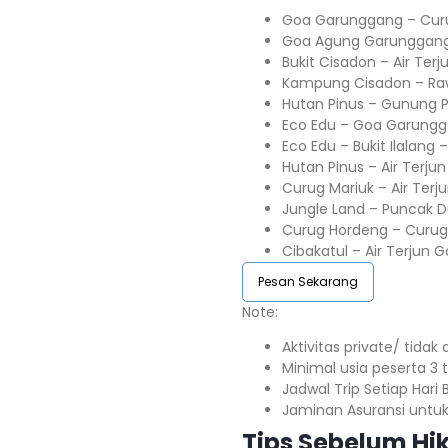
Goa Garunggang – Cur
Goa Agung Garunggang 
Bukit Cisadon – Air Ter
Kampung Cisadon – R
Hutan Pinus – Gunung P
Eco Edu – Goa Garungga
Eco Edu – Bukit Ilalang 
Hutan Pinus – Air Terjun
Curug Mariuk – Air Terj
Jungle Land – Puncak 
Curug Hordeng – Curug K
Cibakatul – Air Terjun G
Pesan Sekarang
Note:⁣⁣
Aktivitas private/ tida
Minimal usia peserta 3 ta
Jadwal Trip Setiap Hari Bu
Jaminan Asuransi untuk s
Tips Sebelum Hik