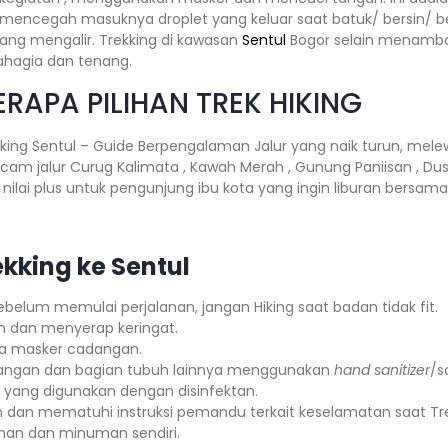
r mencegah masuknya droplet yang keluar saat batuk/ bersin/ 
ang mengalir. Trekking di kawasan
Sentul
Bogor selain menamba
hagia dan tenang.
RAPA PILIHAN TREK HIKING
kking Sentul – Guide Berpengalaman Jalur yang naik turun, mele
cam jalur Curug Kalimata , Kawah Merah , Gunung Paniisan , Du
nilai plus untuk pengunjung ibu kota yang ingin liburan bersama
kking ke Sentul
elum memulai perjalanan, jangan Hiking saat badan tidak fit.
n dan menyerap keringat.
 masker cadangan.
tangan dan bagian tubuh lainnya menggunakan
hand sanitizer
/s
 yang digunakan dengan disinfektan.
n dan mematuhi instruksi pemandu terkait keselamatan saat Tre
an dan minuman sendiri.