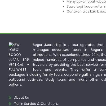
Menyiapkan obat-obata
Bawa topi, kacamata hi
Gunakan alas kaki khus
Bogor Juara Trip is a tour operator that d
manages adventure tours in Bogor’s n
attractions. With experience since 2014, th
helped hundreds of companies and thous
travelers by providing the best service for a
tours and events. They offer a vari
packages, including family tours, corporate gatherings, m
outbound activities, study tours, and many other att
options.
About Us
Term Service & Conditions