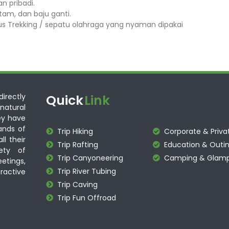
n pribadi.
tam, dan baju ganti.
us Trekking / sepatu olahraga yang nyaman dipakai
irectly
Quick
Link
atural
ey have
ands of
Trip Hiking
Corporate & Priva
ll their
Trip Rafting
Education & Outin
ety of
Trip Canyoneering
Camping & Glamp
eetings,
Trip River Tubing
ractive
Trip Caving
Trip Fun Offroad