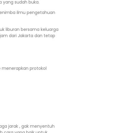
a yang sudah buka.
 menimba ilmu pengetahuan
tuk liburan bersama keluarga
am dari Jakarta dan tetap
p menerapkan protokol
aga jarak , gak menyentuh
h cara yang baik untuk