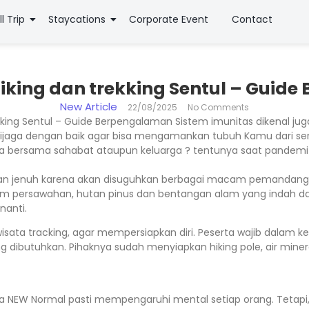
ll Trip
Staycations
Corporate Event
Contact
hiking dan trekking Sentul – Guid
New Article
22/08/2025
No Comments
kking Sentul – Guide Berpengalaman Sistem imunitas dikenal ju
dijaga dengan baik agar bisa mengamankan tubuh Kamu dari se
ata bersama sahabat ataupun keluarga ? tentunya saat pandem
alan jenuh karena akan disuguhkan berbagai macam pemandanga
am persawahan, hutan pinus dan bentangan alam yang indah da
nanti.
isata tracking, agar mempersiapkan diri. Peserta wajib dalam 
ibutuhkan. Pihaknya sudah menyiapkan hiking pole, air mineral
a NEW Normal pasti mempengaruhi mental setiap orang. Tetapi