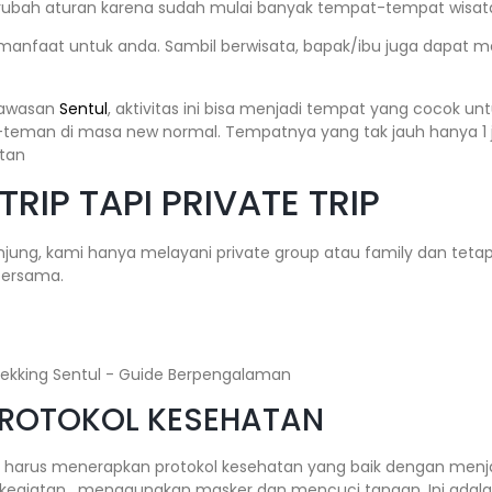
erubah aturan karena sudah mulai banyak tempat-tempat wisat
rmanfaat untuk anda. Sambil berwisata, bapak/ibu juga dapat
 kawasan
Sentul
, aktivitas ini bisa menjadi tempat yang cocok un
teman di masa new normal. Tempatnya yang tak jauh hanya 1 j
tan
RIP TAPI PRIVATE TRIP
ung, kami hanya melayani private group atau family dan teta
bersama.
PROTOKOL KESEHATAN
 harus menerapkan protokol kesehatan yang baik dengan menj
rkegiatan , menggunakan masker dan mencuci tangan. Ini adala