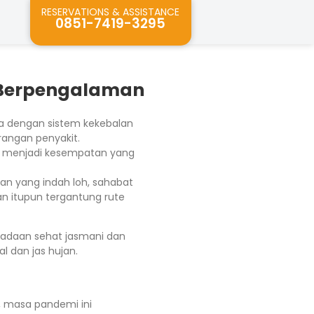
RESERVATIONS & ASSISTANCE
0851-7419-3295
e Berpengalaman
ga dengan sistem kekebalan
rangan penyakit.
i menjadi kesempatan yang
n yang indah loh, sahabat
n itupun tergantung rute
keadaan sehat jasmani dan
 dan jas hujan.
, masa pandemi ini