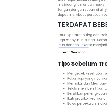
melindungi diri anda, maske
tangan dengan sabun di air y
dapat membuat perasaan ba
TERDAPAT BEBE
Tour Operator hiking dan tre
juga menyusuri sungai. Sema
jauh dengan Jakarta menjadi 
Pesan Sekarang
Tips Sebelum Tre
Mengecek kesehatan seb
Pakai baju yang nyama
Memakai dan Membawa
Selalu membersihkan 
Bersihkan perlengkapan
Ikuti protokol keamana
Bawa perbekalan makan