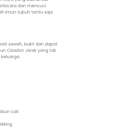
berbicara dan mencuci
h imun tubuh tentu saja
wati sawah, bukit dan dapat
sun Cisadon Jarak yang tak
 keluarga.
abun cair.
kking.