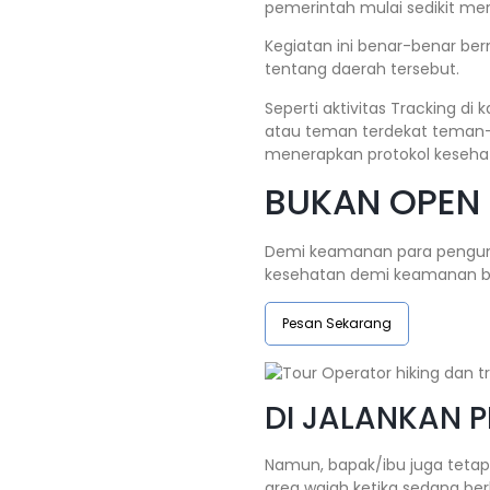
pemerintah mulai sedikit m
Kegiatan ini benar-benar be
tentang daerah tersebut.
Seperti aktivitas Tracking di
atau teman terdekat teman-
menerapkan protokol keseha
BUKAN OPEN T
Demi keamanan para pengunj
kesehatan demi keamanan 
Pesan Sekarang
DI JALANKAN 
Namun, bapak/ibu juga tetap
area wajah ketika sedang be