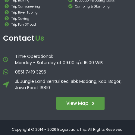
Trip Rafting
Education & Outing Class
Trip Canyoneering
Camping & Glamping
Trip River Tubing
Trip Caving
Trip Fun Offroad
Contact
Us
Time Operational:
Monday - Saturday at 09:00 s/d 16:00 WIB
0851 7419 3295
Jl. Jungle Land Sentul Kec. Bbk Madang, Kab. Bogor,
Jawa Barat 16810
View Map
Copyright © 2014 - 2026 BogorJuaraTrip. All Rights Reserved.