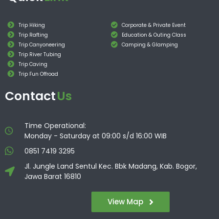
Trip Hiking
Corporate & Private Event
Trip Rafting
Education & Outing Class
Trip Canyoneering
Camping & Glamping
Trip River Tubing
Trip Caving
Trip Fun Offroad
Contact
Us
Time Operational:
Monday - Saturday at 09:00 s/d 16:00 WIB
0851 7419 3295
Jl. Jungle Land Sentul Kec. Bbk Madang, Kab. Bogor,
Jawa Barat 16810
View Map