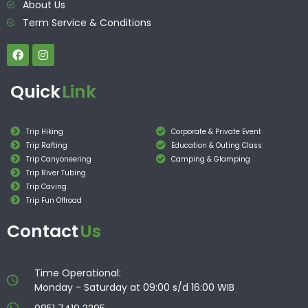
About Us
Term Service & Conditions
Quick
Link
Trip Hiking
Corporate & Private Event
Trip Rafting
Education & Outing Class
Trip Canyoneering
Camping & Glamping
Trip River Tubing
Trip Caving
Trip Fun Offroad
Contact
Us
Time Operational:
Monday - Saturday at 09:00 s/d 16:00 WIB