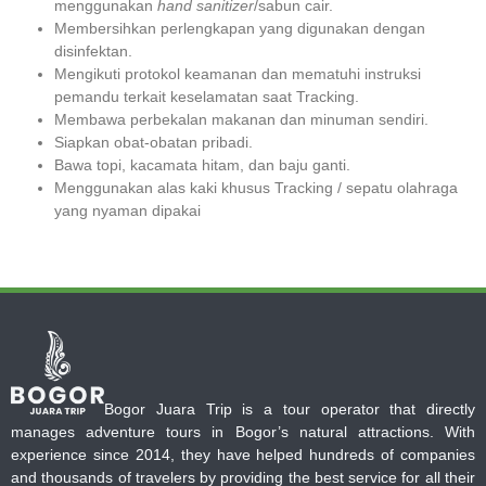
menggunakan
hand sanitizer
/sabun cair.
Membersihkan perlengkapan yang digunakan dengan
disinfektan.
Mengikuti protokol keamanan dan mematuhi instruksi
pemandu terkait keselamatan saat Tracking.
Membawa perbekalan makanan dan minuman sendiri.
Siapkan obat-obatan pribadi.
Bawa topi, kacamata hitam, dan baju ganti.
Menggunakan alas kaki khusus Tracking / sepatu olahraga
yang nyaman dipakai
Bogor Juara Trip is a tour operator that directly
manages adventure tours in Bogor’s natural attractions. With
experience since 2014, they have helped hundreds of companies
and thousands of travelers by providing the best service for all their