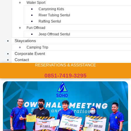
Water Sport
Canyoning Kids
River Tubing Sentul
Rafting Sentul
Fun Offroad
Jeep Offroad Sentul
Staycations
Camping Trip
Corporate Event
Contact
RESERVATIONS & ASSISTANCE
0851-7419-3295