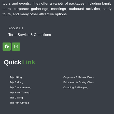
tours and events. They offer a variety of packages, including family
tours, corporate gatherings, meetings, outbound activities, study
tours, and many other attractive options.
About Us
Term Service & Conditions
Quick
Link
Trip Hiking
Corporate & Private Event
Trip Rafting
Education & Outing Class
Trip Canyoneering
Camping & Glamping
Trip River Tubing
Trip Caving
Trip Fun Offroad