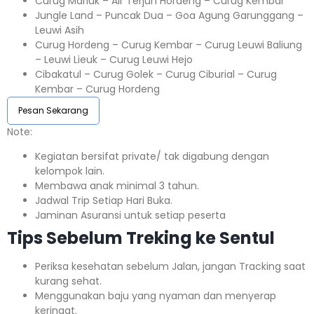
Curug Mariuk – Air Terjun Hordeng – Curug Kembar
Jungle Land – Puncak Dua – Goa Agung Garunggang –
Leuwi Asih
Curug Hordeng – Curug Kembar – Curug Leuwi Baliung
– Leuwi Lieuk – Curug Leuwi Hejo
Cibakatul – Curug Golek – Curug Ciburial – Curug
Kembar – Curug Hordeng
Pesan Sekarang
Note:⁣⁣
Kegiatan bersifat private/ tak digabung dengan
kelompok lain.
Membawa anak minimal 3 tahun.⁣⁣
Jadwal Trip Setiap Hari Buka.⁣⁣
Jaminan Asuransi untuk setiap peserta ⁣⁣
Tips Sebelum Treking ke Sentul
Periksa kesehatan sebelum Jalan, jangan Tracking saat
kurang sehat.
Menggunakan baju yang nyaman dan menyerap
keringat.