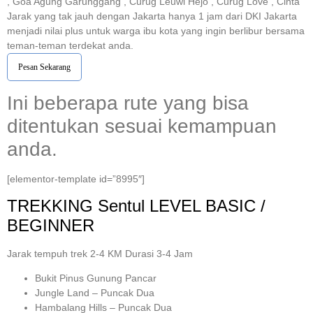
, Goa Agung Garunggang , Curug Leuwi Hejo , Curug Love , Cinta
Jarak yang tak jauh dengan Jakarta hanya 1 jam dari DKI Jakarta
menjadi nilai plus untuk warga ibu kota yang ingin berlibur bersama
teman-teman terdekat anda.
Pesan Sekarang
Ini beberapa rute yang bisa
ditentukan sesuai kemampuan
anda.
[elementor-template id=”8995″]
TREKKING
Sentul
LEVEL BASIC /
BEGINNER
Jarak tempuh trek 2-4 KM Durasi 3-4 Jam
Bukit Pinus Gunung Pancar
Jungle Land – Puncak Dua
Hambalang Hills – Puncak Dua