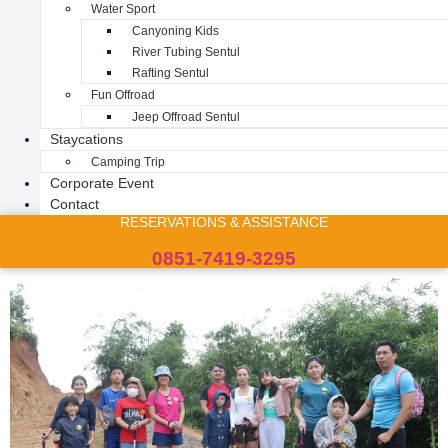
Water Sport
Canyoning Kids
River Tubing Sentul
Rafting Sentul
Fun Offroad
Jeep Offroad Sentul
Staycations
Camping Trip
Corporate Event
Contact
RESERVATIONS & ASSISTANCE
0851-7419-3295