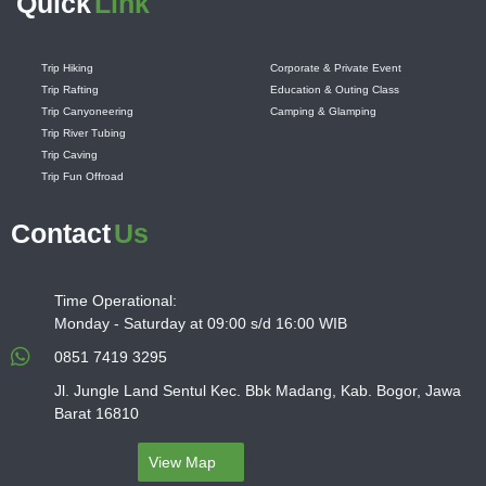
Quick
Link
Trip Hiking
Corporate & Private Event
Trip Rafting
Education & Outing Class
Trip Canyoneering
Camping & Glamping
Trip River Tubing
Trip Caving
Trip Fun Offroad
Contact
Us
Time Operational:
Monday - Saturday at 09:00 s/d 16:00 WIB
0851 7419 3295
Jl. Jungle Land Sentul Kec. Bbk Madang, Kab. Bogor, Jawa
Barat 16810
View Map